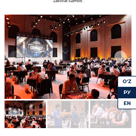
Zakovat-Gambit.
O‘Z
РУ
EN