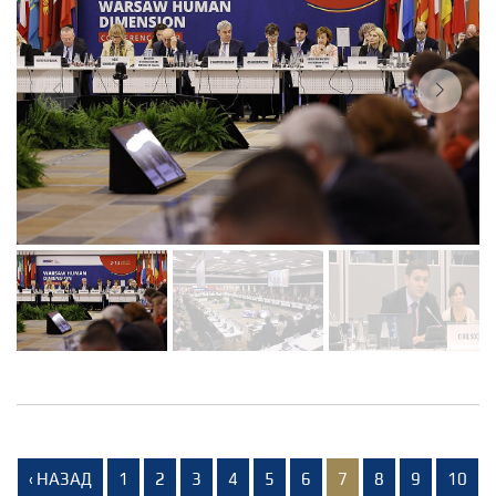
‹ НАЗАД
1
2
3
4
5
6
7
8
9
10