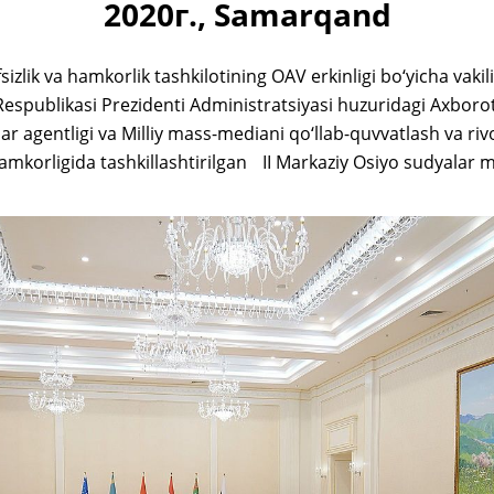
2020г., Samarqand
izlik va hamkorlik tashkilotining OAV erkinligi bo‘yicha vakil
Respublikasi Prezidenti Administratsiyasi huzuridagi Axbor
 agentligi va Milliy mass-mediani qo‘llab-quvvatlash va riv
amkorligida tashkillashtirilgan II Markaziy Osiyo sudyalar 