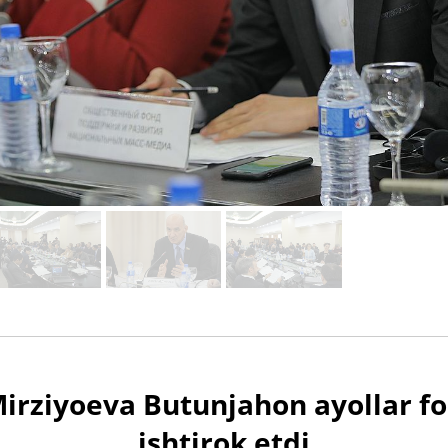
Mirziyoeva Butunjahon ayollar f
ishtirok etdi