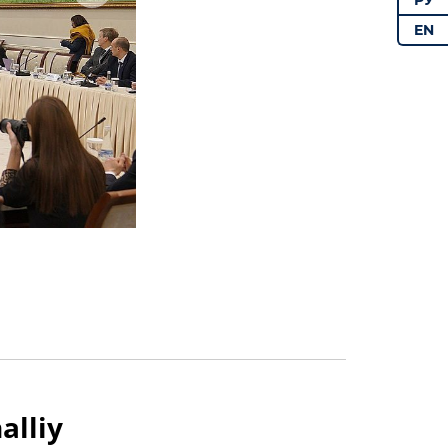
РУ
EN
alliy