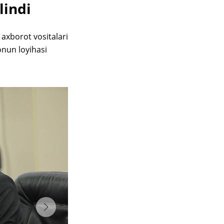
lindi
axborot vositalari
onun loyihasi