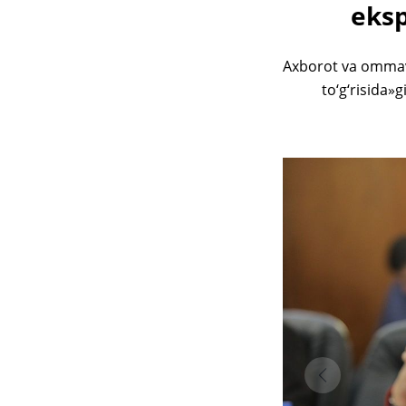
eksp
Axborot va ommavi
to‘g‘risida»