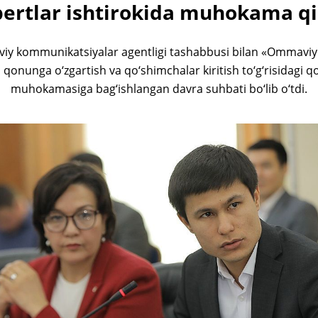
ertlar ishtirokida muhokama qi
y kommunikatsiyalar agentligi tashabbusi bilan «Ommaviy 
gi qonunga o‘zgartish va qo‘shimchalar kiritish to‘g‘risidagi q
muhokamasiga bag‘ishlangan davra suhbati bo‘lib o‘tdi.