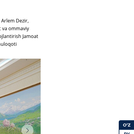
i Arlem Dezir,
ot va ommaviy
ojlantirish Jamoat
muloqoti
O‘Z