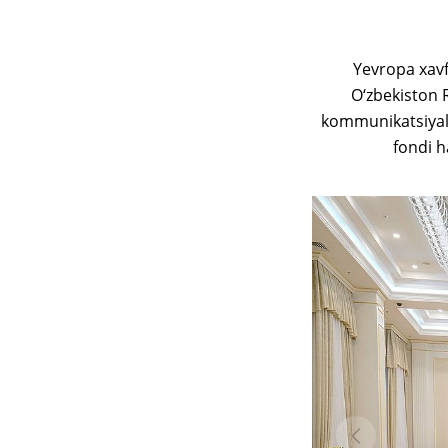
Yevropa xavfs
O‘zbekiston 
kommunikatsiyalar
fondi h