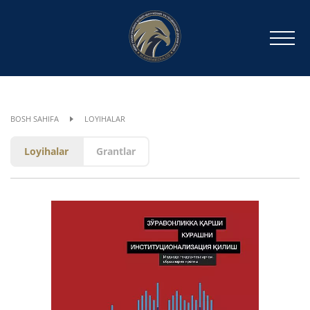
BOSH SAHIFA
LOYIHALAR
Loyihalar
Grantlar