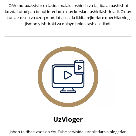
OAV mutaxassislar o‘rtasida malaka oshirish va tajriba almashishni
ko‘zda tutadigan bepul interfaol o‘quv kurslari tashkillashtiriladi. O‘quv
kurslar qisqa va uzoq muddat asosida ikkita rejimda: o‘quvchilarning
jismoniy ishtiroki va onlayn holda tashkil etiladi.
UzVloger
Jahon tajribasi asosida YouTube servisida jurnalistlar va blogerlar,