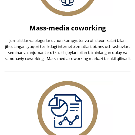
Mass-media coworking
Jurnalistlar va blogerlar uchun kompyuter va ofis texnikalari bilan
jihozlangan, yuqori tezlikdagi internet xizmatlari, biznes uchrashuvlari,
seminar va anjumanlar o‘tkazish joylari bilan taʼminlangan qulay va
zamonaviy coworking - Mass-media coworking markazi tashkil qilinadi.