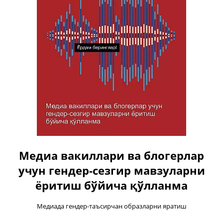
Медиа вакиллари ва блогерлар
учун гендер-сезгир мавзуларни
ёритиш бўйича қўлланма
Медиада гендер-таъсирчан образларни яратиш