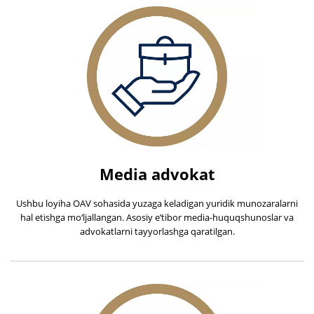
Media advokat
Ushbu loyiha OAV sohasida yuzaga keladigan yuridik munozaralarni
hal etishga mo‘ljallangan. Asosiy e’tibor media-huquqshunoslar va
advokatlarni tayyorlashga qaratilgan.