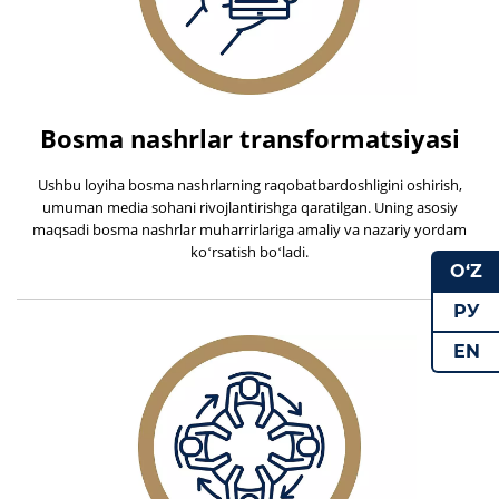
Bosma nashrlar transformatsiyasi
Ushbu loyiha bosma nashrlarning raqobatbardoshligini oshirish,
umuman media sohani rivojlantirishga qaratilgan. Uning asosiy
maqsadi bosma nashrlar muharrirlariga amaliy va nazariy yordam
koʻrsatish boʻladi.
O‘Z
РУ
EN