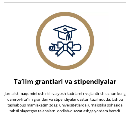
Taʼlim grantlari va stipendiyalar
Jurnalist maqomini oshirish va yosh kadrlarni rivojlantirish uchun keng
qamrovli taʼlim grantlari va stipendiyalar dasturi tuzilmoqda. Ushbu
tashabbus mamlakatimizdagi universitetlarda jurnalistika sohasida
tahsil olayotgan talabalarni qoʻllab-quvvatlashga yordam beradi.