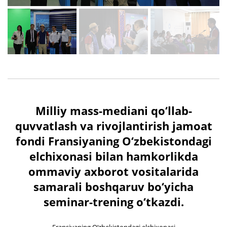
Milliy mass-mediani qo‘llab-
quvvatlash va rivojlantirish jamoat
fondi Fransiyaning O‘zbekistondagi
elchixonasi bilan hamkorlikda
ommaviy axborot vositalarida
samarali boshqaruv bo‘yicha
seminar-trening o‘tkazdi.