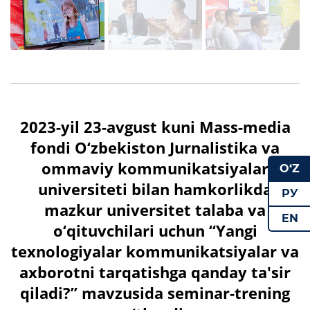
2023-yil 23-avgust kuni Mass-media
fondi O‘zbekiston Jurnalistika va
ommaviy kommunikatsiyalar
O‘Z
universiteti bilan hamkorlikda
РУ
mazkur universitet talaba va
EN
o‘qituvchilari uchun “Yangi
texnologiyalar kommunikatsiyalar va
axborotni tarqatishga qanday ta'sir
qiladi?” mavzusida seminar-trening