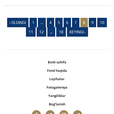
‹ OLDINGI
1
…
4
5
6
7
8
9
10
11
12
…
18
KEYINGI ›
Bosh sahifa
Fond haqida
Loyihalar
Fotogalereya
Yangiliklar
Bog‘lanish