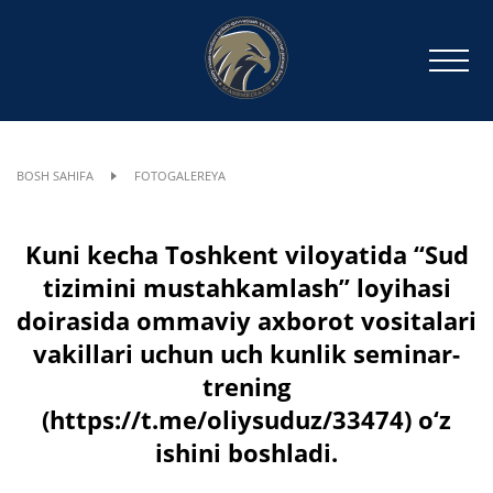
BOSH SAHIFA
FOTOGALEREYA
Kuni kecha Toshkent viloyatida “Sud
tizimini mustahkamlash” loyihasi
doirasida ommaviy axborot vositalari
vakillari uchun uch kunlik seminar-
trening
(https://t.me/oliysuduz/33474) o‘z
ishini boshladi.