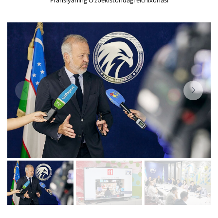
Fransiyaning O‘zbekistondagi elchixonasi