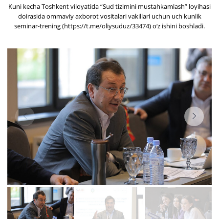
Kuni kecha Toshkent viloyatida “Sud tizimini mustahkamlash” loyihasi
doirasida ommaviy axborot vositalari vakillari uchun uch kunlik
seminar-trening (https://t.me/oliysuduz/33474) o‘z ishini boshladi.