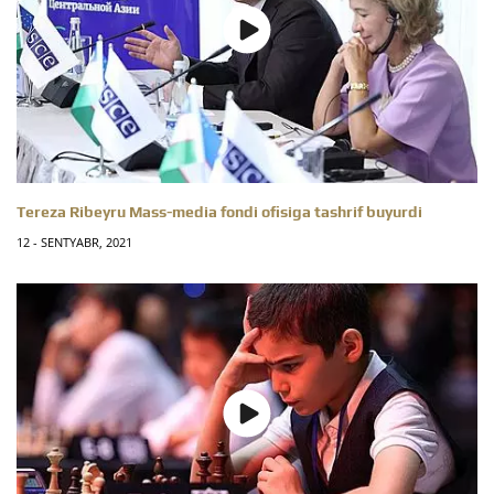
Tereza Ribeyru Mass-media fondi ofisiga tashrif buyurdi
12 - SENTYABR, 2021