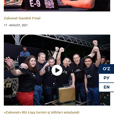
Zakovat-Gambit Final
17 - AVGUST, 2021
O‘Z
РУ
EN
«Zakovat» RU-Liga turniri g‘oliblari aniqlandi