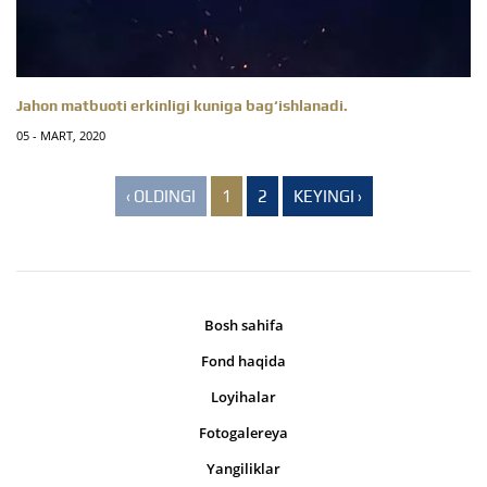
Jahon matbuoti erkinligi kuniga bag‘ishlanadi.
05 - MART, 2020
‹ OLDINGI
1
2
KEYINGI ›
Bosh sahifa
Fond haqida
Loyihalar
Fotogalereya
Yangiliklar