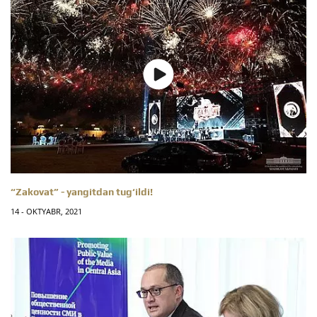
“Zakovat” - yangitdan tug‘ildi!
14 - OKTYABR, 2021