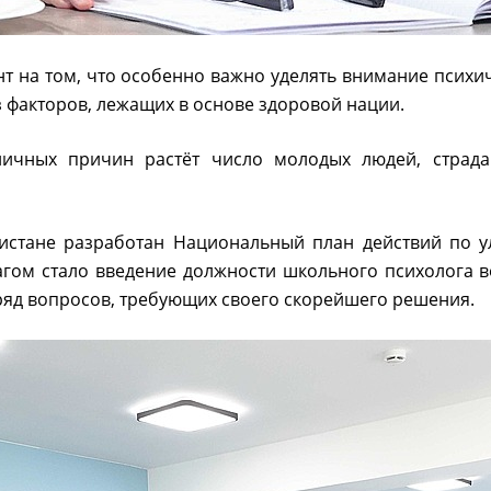
нт на том, что особенно важно уделять внимание псих
з факторов, лежащих в основе здоровой нации.
зличных причин растёт число молодых людей, страд
кистане разработан Национальный план действий по 
агом стало введение должности школьного психолога 
 ряд вопросов, требующих своего скорейшего решения.