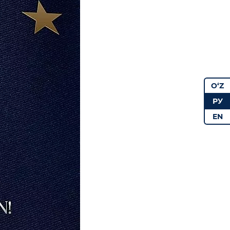
O‘Z
РУ
EN