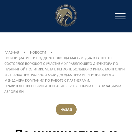
ГЛАВНАЯ
НОВОСТИ
ПО ИНИЦИАТИВЕ И ПОДДЕРЖКЕ ФОНДА МАСС-МЕДИА В ТАШКЕНТЕ
СОСТОЯЛСЯ ВОРКШОП С УЧАСТИЕМ УПРАВЛЯЮЩЕГО ДИРЕКТОРА ПО
ПУБЛИЧНОЙ ПОЛИТИКЕ META В РЕГИОНЕ БОЛЬШОГО КИТАЯ, МОНГОЛИИ
И СТРАНАХ ЦЕНТРАЛЬНОЙ АЗИИ ДЖОДЖА ЧЕНА И РЕГИОНАЛЬНОГО
МЕНЕДЖЕРА КОМПАНИИ ПО РАБОТЕ С ПАРТНЁРАМИ,
ПРАВИТЕЛЬСТВЕННЫМИ И НЕПРАВИТЕЛЬСТВЕННЫМИ ОРГАНИЗАЦИЯМИ
АВРОРЫ ЛИ.
НАЗАД