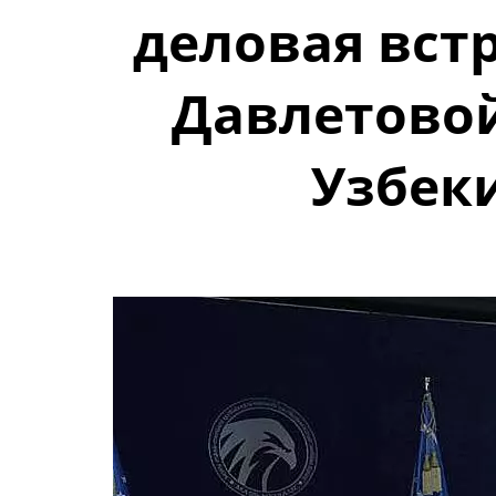
деловая вст
Давлетово
Узбек