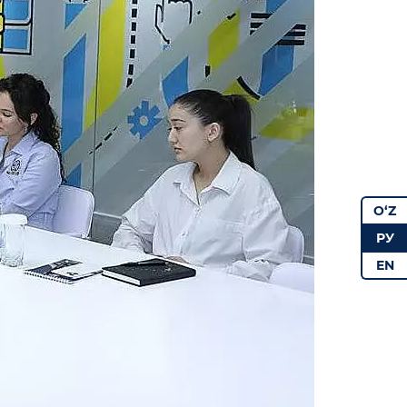
O‘Z
РУ
EN