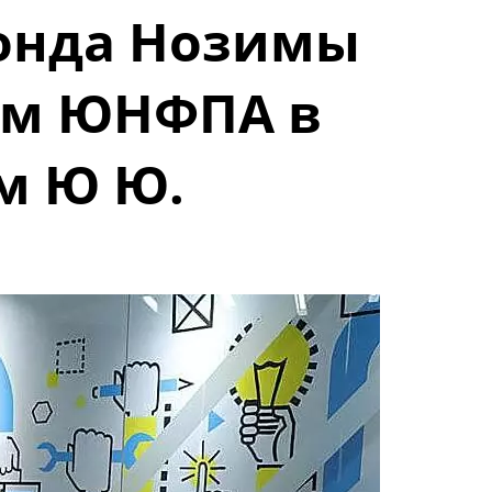
Фонда Нозимы
ем ЮНФПА в
м Ю Ю.