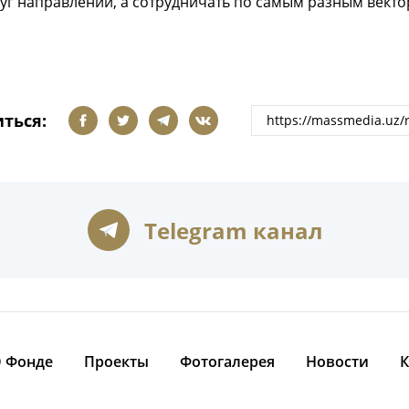
уг направлений, а сотрудничать по самым разным векто
ться:
Telegram канал
 Фонде
Проекты
Фотогалерея
Новости
К