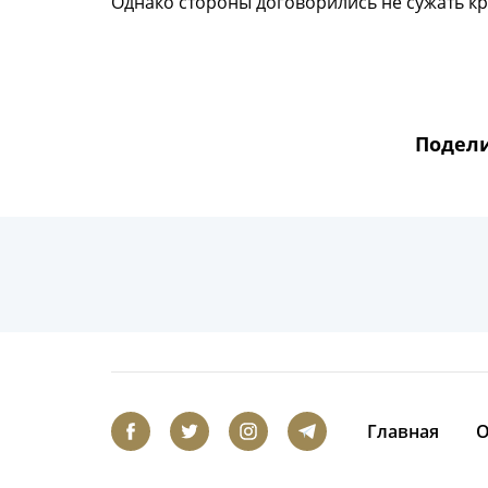
Однако стороны договорились не сужать кр
Подели
Главная
О