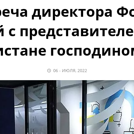
реча директора 
й с представител
истане господино
06 - ИЮЛЯ, 2022