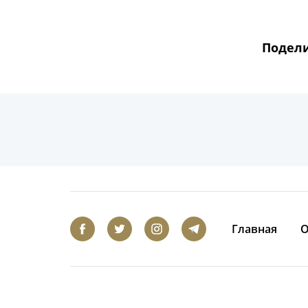
Подели
Главная
О