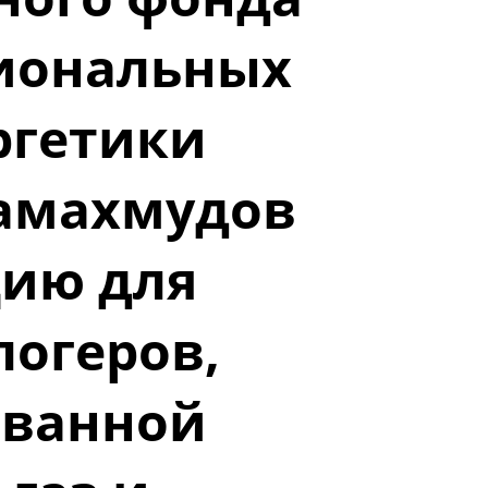
иональных
ргетики
замахмудов
цию для
логеров,
ованной