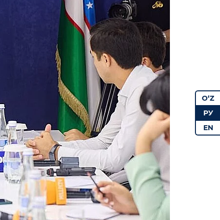
O‘Z
РУ
EN