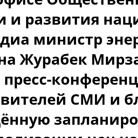
и и развития нац
диа министр эне
на Журабек Мир
 пресс-конферен
вителей СМИ и б
ённую запланир