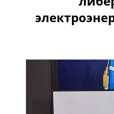
либе
электроэнер