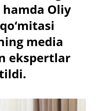
i hamda Oliy
 qo‘mitasi
tning media
an ekspertlar
ildi.