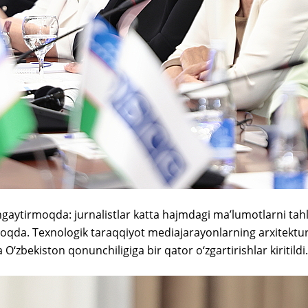
engaytirmoqda: jurnalistlar katta hajmdagi ma’lumotlarni tahlil
oqda. Texnologik taraqqiyot mediajarayonlarning arxitektur
 O‘zbekiston qonunchiligiga bir qator o‘zgartirishlar kiritildi.