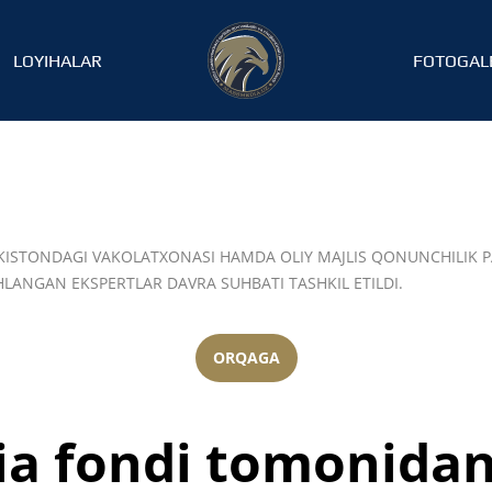
LOYIHALAR
FOTOGAL
STONDAGI VAKOLATXONASI HAMDA OLIY MAJLIS QONUNCHILIK PA
HLANGAN EKSPERTLAR DAVRA SUHBATI TASHKIL ETILDI.
ORQAGA
a fondi tomonida