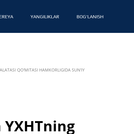
EREYA
YANGILIKLAR
BOG‘LANISH
LATASI QO‘MITASI HAMKORLIGIDA SUN’IY
n YXHTning