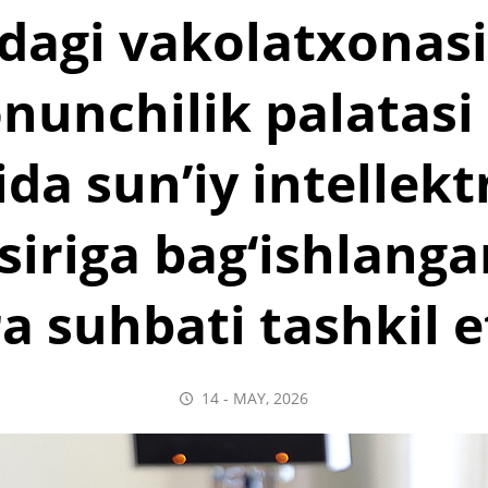
dagi vakolatxonas
nunchilik palatasi
da sun’iy intellek
siriga bag‘ishlang
a suhbati tashkil et
14 - MAY, 2026