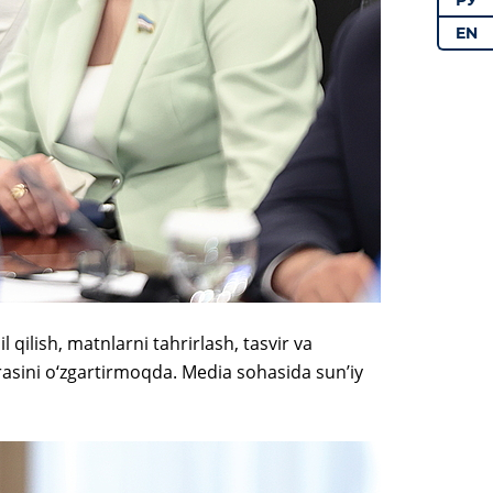
РУ
EN
 qilish, matnlarni tahrirlash, tasvir va
asini o‘zgartirmoqda. Media sohasida sun’iy