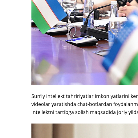
Sun’iy intellekt tahririyatlar imkoniyatlarini k
videolar yaratishda chat-botlardan foydalanm
intellektni tartibga solish maqsadida joriy yilda