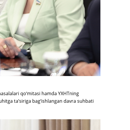
 masalalari qo‘mitasi hamda YXHTning
uhitga ta’siriga bag‘ishlangan davra suhbati