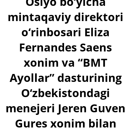
Osiyo bo‘yicha
mintaqaviy direktori
o‘rinbosari Eliza
Fernandes Saens
xonim va “BMT
Ayollar” dasturining
O‘zbekistondagi
menejeri Jeren Guven
Gures xonim bilan