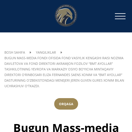
BOSH SAHIFA
YANGILIKLAR
BUGUN MASS-MEDIA FONDI OFISIDA FOND VASIYLIK KENGASHI RAISI NOZIMA
DAVLETOVA VA FOND DIREKTORI AKRAMJON FOZILOV “BMT AYOLLAR”
TASHKILOTINING YEVROPA VA MARKAZIY OSIYO BO‘YICHA MINTAQAVIY
DIREKTORI O‘RINBOSARI ELIZA FERNANDES SAENS XONIM VA “BMT AYOLLAR”
DASTURINING O‘ZBEKISTONDAGI MENEJERI JEREN GUVEN GURES XONIM BILAN
UCHRASHUV O‘TKAZDI.
ORQAGA
Bugun Mass-media