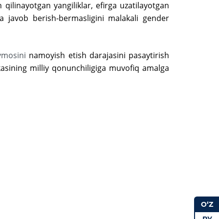
ilinayotgan yangiliklar, efirga uzatilayotgan
a javob berish-bermasligini malakali gender
ymosini
namoyish etish darajasini pasaytirish
ikasining milliy qonunchiligiga muvofiq amalga
O‘Z