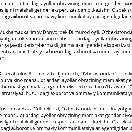
o mahsulotlardagi ayollar obrazining mamlakat gender siyosa
ligini malakali gender ekspertizasidan o‘tkazishni O‘zbekis
idagi axborot va ommaviy kommunikatsiyalar agentligidan s
Mukhamadkarimov Donyorbek Dilmurod ogli, O’zbekistonda eʼl
layotgan tok-shou va kino mahsulotlardagi ayollar obrazinin
arga javob berish-bermasligini malakali gender ekspertizasi
denti administratsiyasi huzuridagi axborot va ommaviy komm
an.
hazratkulov Abdullo Zikirdjonovich, O’zbekistonda eʼlon qili
ou va kino mahsulotlardagi ayollar obrazining mamlakat gen
-bermasligini malakali gender ekspertizasidan o‘tkazishni O
istratsiyasi huzuridagi axborot va ommaviy kommunikatsiya
usupova Aziza Odilbek qizi, O’zbekistonda eʼlon qilinayotgan
o mahsulotlardagi ayollar obrazining mamlakat gender siyosa
ligini malakali gender ekspertizasidan o‘tkazishni O‘zbekis
idagi axborot va ommaviy kommunikatsiyalar agentligidan s