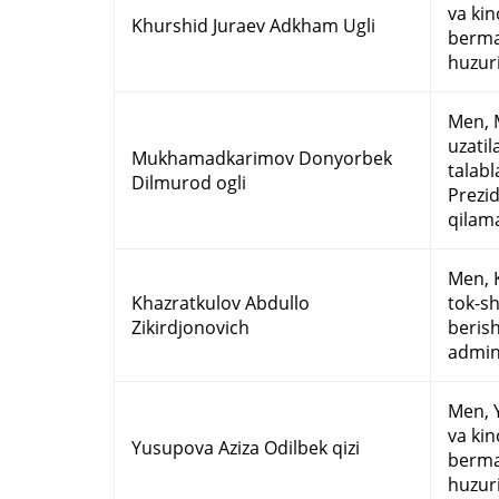
va kin
Khurshid Juraev Adkham Ugli
bermas
huzur
Men, 
uzati
Mukhamadkarimov Donyorbek
talabl
Dilmurod ogli
Prezi
qilam
Men, K
Khazratkulov Abdullo
tok-sh
Zikirdjonovich
berish
admin
Men, Y
va kin
Yusupova Aziza Odilbek qizi
bermas
huzur