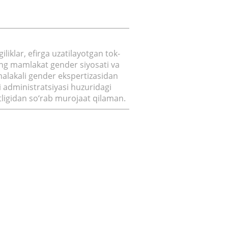
liklar, efirga uzatilayotgan tok-
ing mamlakat gender siyosati va
malakali gender ekspertizasidan
i administratsiyasi huzuridagi
igidan so‘rab murojaat qilaman.