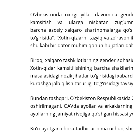
O‘zbekistonda oxirgi yillar davomida gender
kamsitish va ularga nisbatan zug‘umn
barcha asosiy xalqaro shartnomalarga qo‘sh
to‘g‘risida", "Xotin-qizlarni tazyiq va zo‘ravo
shu kabi bir qator muhim qonun hujjatlari qabu
Biroq, xalqaro tashkilotlarning gender sohas
Xotin-qizlar kamsitilishining barcha shakllar
masalasidagi nozik jihatlar to‘g‘risidagi xabar
kurashga jalb qilish zarurligi to‘g‘risidagi tavs
Bundan tashqari, O‘zbekiston Respublikasida 
oshirilmagani, OAVda ayollar va erkaklarning 
ayollarning jamiyat rivojiga qo‘shgan hissasi y
Ko‘rilayotgan chora-tadbirlar nima uchun, s