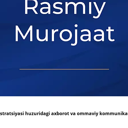
istratsiyasi huzuridagi axborot va ommaviy kommunikat