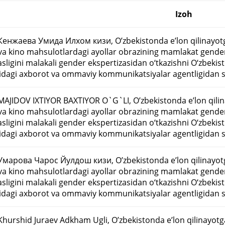
Izoh
енжаева Умида Илхом кизи, O’zbekistonda eʼlon qilinayotgan
a kino mahsulotlardagi ayollar obrazining mamlakat gender 
ligini malakali gender ekspertizasidan o‘tkazishni O‘zbekis
idagi axborot va ommaviy kommunikatsiyalar agentligidan s
AJIDOV IXTIYOR BAXTIYOR O`G`LI, O’zbekistonda eʼlon qilinay
a kino mahsulotlardagi ayollar obrazining mamlakat gender 
ligini malakali gender ekspertizasidan o‘tkazishni O‘zbekis
idagi axborot va ommaviy kommunikatsiyalar agentligidan s
марова Чарос Йулдош кизи, O’zbekistonda eʼlon qilinayotgan
a kino mahsulotlardagi ayollar obrazining mamlakat gender 
ligini malakali gender ekspertizasidan o‘tkazishni O‘zbekis
idagi axborot va ommaviy kommunikatsiyalar agentligidan s
hurshid Juraev Adkham Ugli, O’zbekistonda eʼlon qilinayotga