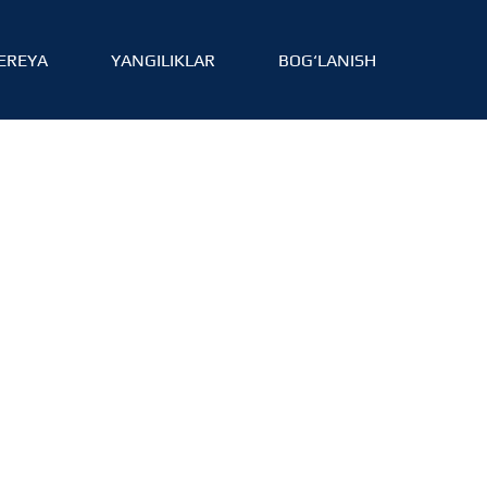
EREYA
YANGILIKLAR
BOG‘LANISH