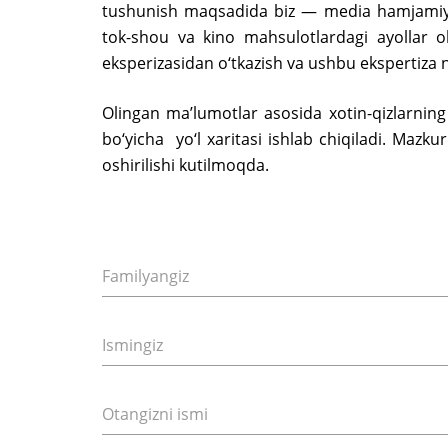
tushunish maqsadida biz — media hamjamiyatin
tok-shou va kino mahsulotlardagi ayollar o
eksperizasidan o‘tkazish va ushbu ekspertiza n
Olingan ma’lumotlar asosida xotin-qizlarning 
bo‘yicha yo‘l xaritasi ishlab chiqiladi. Mazk
oshirilishi kutilmoqda.