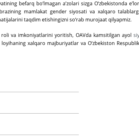
ing befarq bo‘lmagan aʼzolari sizga O‘zbekistonda eʼlon q
brazining mamlakat gender siyosati va xalqaro talablarg
atijalarini taqdim etishingizni so‘rab murojaat qilyapmiz.
roli va imkoniyatlarini yoritish, OAVda kamsitilgan ayol
si
ur loyihaning xalqaro majburiyatlar va O‘zbekiston Respubl