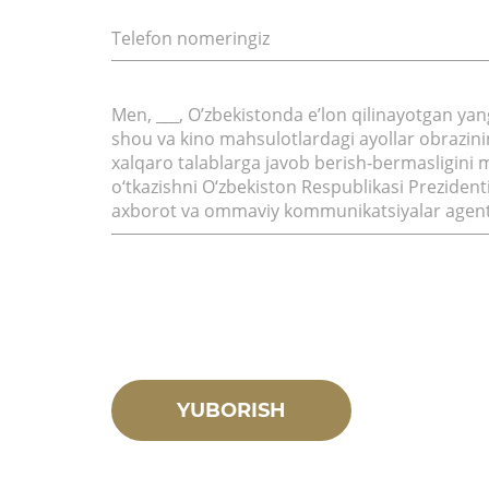
Men, ___, O’zbekistonda eʼlon qilinayotgan yangi
shou va kino mahsulotlardagi ayollar obrazin
xalqaro talablarga javob berish-bermasligini 
o‘tkazishni O‘zbekiston Respublikasi Prezident
axborot va ommaviy kommunikatsiyalar agentl