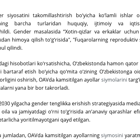
 siyosatini takomillashtirish bo‘yicha ko‘lamli ishlar 
ing barcha turlaridan huquqiy, ijtimoiy va iqtis
ildi. Gender masalasida “Xotin-qizlar va erkaklar uchu
nlikdan himoya qilish to‘g‘risida", "Fuqarolarning reproduktiv
l qilindi.
idagi hisobotlari ko‘rsatishicha, O‘zbekistonda hamon qa
ini bartaraf etish bo‘yicha qo‘mita o‘zining O‘zbekistonga 
dorligini oshirish, OAVda kamsitilgan ayollar
siymolarini
targ‘
iyalarni yana bir bor takrorladi.
2030 yilgacha gender tenglikka erishish strategiyasida medi
oila va jamiyatdagi o‘rni to‘g‘risida anʼanaviy qarashlar 
etarlicha yoritilmayotgani qayd etilgan.
hu jumladan, OAVda kamsitilgan ayollarning
siymosini
yaratm