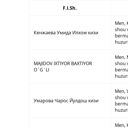
F.I.Sh.
Men, К
shou v
Кенжаева Умида Илхом кизи
bermas
huzur
Men, M
MAJIDOV IXTIYOR BAXTIYOR
shou v
O`G`LI
bermas
huzur
Men, У
shou v
Умарова Чарос Йулдош кизи
bermas
huzur
Men, K