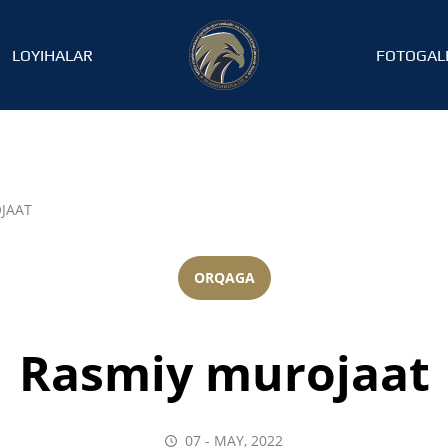
LOYIHALAR
FOTOGAL
JAAT
ORQAGA
Rasmiy murojaat
07 - MAY, 2022