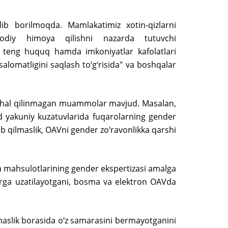
olib borilmoqda. Mamlakatimiz xotin-qizlarni
odiy himoya qilishni nazarda tutuvchi
n teng huquq hamda imkoniyatlar kafolatlari
 salomatligini saqlash to‘g‘risida" va boshqalar
tor hal qilinmagan muammolar mavjud. Masalan,
oid yakuniy kuzatuvlarida fuqarolarning gender
ib qilmaslik, OAVni gender zo‘ravonlikka qarshi
a mahsulotlarining gender ekspertizasi amalga
efirga uzatilayotgani, bosma va elektron OAVda
aslik borasida o‘z samarasini bermayotganini