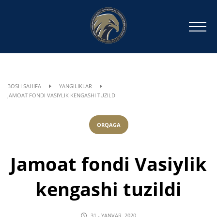
BOSH SAHIFA
YANGILIKLAR
JAMOAT FONDI VASIYLIK KENGASHI TUZILDI
ORQAGA
Jamoat fondi Vasiylik
kengashi tuzildi
31 - YANVAR, 2020