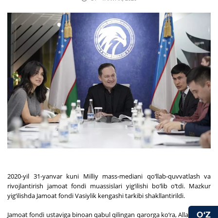
2020-yil 31-yanvar kuni Milliy mass-mediani qo‘llab-quvvatlash va
rivojlantirish jamoat fondi muassislari yig‘ilishi bo‘lib o‘tdi. Mazkur
yig‘ilishda Jamoat fondi Vasiylik kengashi tarkibi shakllantirildi.
O‘Z
Jamoat fondi ustaviga binoan qabul qilingan qarorga ko‘ra, Allamjonov