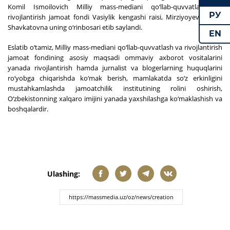
Komil Ismoilovich Milliy mass-mediani qo‘llab-quvvatlash va
РУ
rivojlantirish jamoat fondi Vasiylik kengashi raisi, Mirziyoyeva Saida
Shavkatovna uning o‘rinbosari etib saylandi.
EN
Eslatib o‘tamiz, Milliy mass-mediani qo‘llab-quvvatlash va rivojlantirish
jamoat fondining asosiy maqsadi ommaviy axborot vositalarini
yanada rivojlantirish hamda jurnalist va blogerlarning huquqlarini
ro‘yobga chiqarishda ko‘mak berish, mamlakatda so‘z erkinligini
mustahkamlashda jamoatchilik institutining rolini oshirish,
O‘zbekistonning xalqaro imijini yanada yaxshilashga ko‘maklashish va
boshqalardir.
Ulashing: