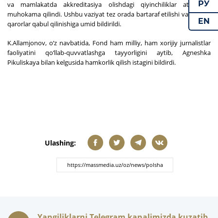
РУ
va mamlakatda akkreditasiya olishdagi qiyinchiliklar atroflicha
muhokama qilindi. Ushbu vaziyat tez orada bartaraf etilishi va tegishli
EN
qarorlar qabul qilinishiga umid bildirildi.
K.Allamjonov, o‘z navbatida, Fond ham milliy, ham xorijiy jurnalistlar
faoliyatini qo‘llab-quvvatlashga tayyorligini aytib, Agneshka
Pikuliskaya bilan kelgusida hamkorlik qilish istagini bildirdi.
Ulashing:
Yangiliklarni Telegram kanalimizda kuzatib