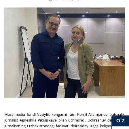
Mass-media fondi Vasiylik kengashi raisi Komil Allamjonov polshalik
jurnalist Agneshka Pikuliskaya bilan uchrashdi. Uchrashuv davomida
O‘Z
jurnalistning O‘zbekistondagi faoliyati doirasidayuzaga kelgan vaziyat