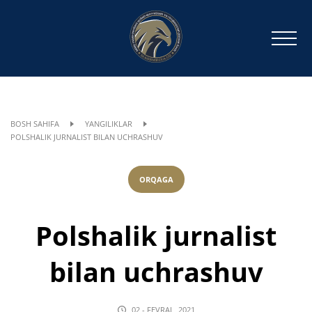
BOSH SAHIFA
YANGILIKLAR
POLSHALIK JURNALIST BILAN UCHRASHUV
ORQAGA
Polshalik jurnalist
bilan uchrashuv
02 - FEVRAL, 2021