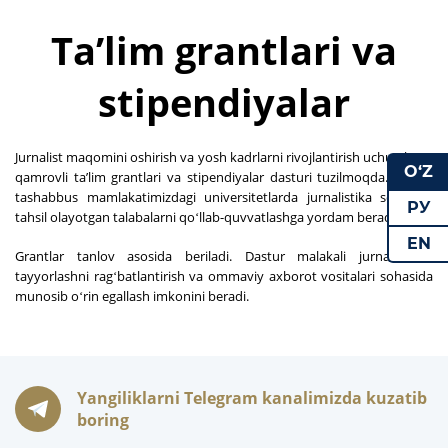
Taʼlim grantlari va
stipendiyalar
Jurnalist maqomini oshirish va yosh kadrlarni rivojlantirish uchun keng
O‘Z
qamrovli taʼlim grantlari va stipendiyalar dasturi tuzilmoqda. Ushbu
tashabbus mamlakatimizdagi universitetlarda jurnalistika sohasida
РУ
tahsil olayotgan talabalarni qoʻllab-quvvatlashga yordam beradi.
EN
Grantlar tanlov asosida beriladi. Dastur malakali jurnalistlarni
tayyorlashni ragʻbatlantirish va ommaviy axborot vositalari sohasida
munosib oʻrin egallash imkonini beradi.
Yangiliklarni Telegram kanalimizda kuzatib
boring