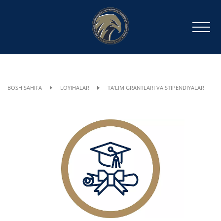
BOSH SAHIFA
LOYIHALAR
TAʼLIM GRANTLARI VA STIPENDIYALAR