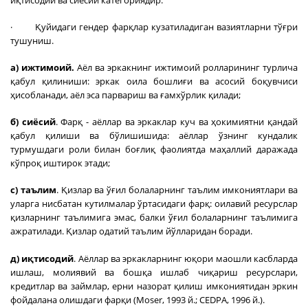
· Қуйидаги гендер фарқлар кузатиладиган вазиятларни тўғри
тушуниш.
a) ижтимоий.
Аёл ва эркакнинг ижтимоий ролларининг турлича
қабул қилиниши: эркак оила бошлиғи ва асосий боқувчиси
ҳисобланади, аёл эса парвариш ва ғамхўрлик қилади;
б) сиёсий
. Фарқ - аёллар ва эркаклар куч ва ҳокимиятни қандай
қабул қилиши ва бўлишишида: аёллар ўзнинг кундалик
турмушдаги роли билан боғлиқ фаолиятда маҳаллий даражада
кўпроқ иштирок этади;
c) таълим
. Қизлар ва ўғил болаларнинг таълим имкониятлари ва
уларга нисбатан кутилмалар ўртасидаги фарқ: оилавий ресурслар
қизларнинг таълимига эмас, балки ўғил болаларнинг таълимига
ажратилади. Қизлар одатий таълим йўлларидан боради.
д) иқтисодий
. Аёллар ва эркакларнинг юқори маошли касбларда
ишлаш, молиявий ва бошқа ишлаб чиқариш ресурслари,
кредитлар ва займлар, ерни назорат қилиш имкониятидан эркин
фойдалана олишдаги фарқи (Moser, 1993 й.; CEDPA, 1996 й.).