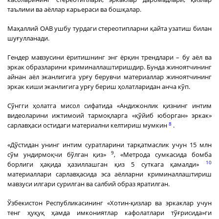
таълими ва аёллар карьераси ва бошқалар.
Маҳаллий ОАВ ушбу турдаги стереотипларни қайта узатиш билан
шуғулланади.
Гендер мавзусини ёритишнинг энг ёрқин трендлари – бу аёл ва
эркак образларини криминаллаштиришдир. Бунда жиноятчининг
айнан аёл эканлигига урғу берувчи материаллар жиноятчининг
эркак киши эканлигига урғу бериш ҳолатларидан анча кўп.
Сўнгги ҳолатга мисол сифатида «Андижонлик қизнинг интим
видеоларини ижтимоий тармоқларга «қўйиб юборган» эркак»
8
сарлавҳаси остидаги материални келтириш мумкин
.
«Дўстидан унинг интим суратларини тарқатмаслик учун 15 млн
9
сўм ундирмоқчи бўлган қиз»
, «Метрода сумкасида бомба
10
борлиги ҳақида ҳазиллашган қиз 5 суткага қамалди»
материаллари сарлавҳасида эса аёлларни криминаллаштириш
мавзуси илгари сурилган ва салбий образ яратилган.
Ўзбекистон Республикасининг «Хотин-қизлар ва эркаклар учун
тенг ҳуқуқ ҳамда имкониятлар кафолатлари тўғрисида»ги