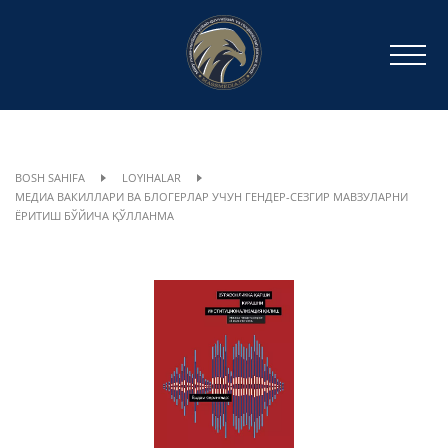
BOSH SAHIFA
LOYIHALAR
МЕДИА ВАКИЛЛАРИ ВА БЛОГЕРЛАР УЧУН ГЕНДЕР-СЕЗГИР МАВЗУЛАРНИ
ЁРИТИШ БЎЙИЧА ҚЎЛЛАНМА