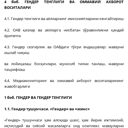
4 боб. ГЕНДЕР ТЕНГЛИГИ ВА ОММАВИЙ АХБОРОТ
ВОСИТАЛАРИ
4.1. Гендер тенглиги ва аёлларнинг имкониятларини кенгайтириш
4.2. ОАВ қизлар ва аёлларга нисбатан зўравонликни қандай
ёритяпти
4.3. Гендер сезгирлик ва ОАВдаги тўғри ёндашувлар: мавзуни
ишлаб чиқиш
ва лойиҳалаш босқичлари, муносиб тилни танлаш, мавзуни
таърифлаш
4.4. Медиамониторинг ва оммавий ахборот воситаларининг
жавобгарлиги
1 боб. ГЕНДЕР ВА ГЕНДЕР ТЕНГЛИГИ
1.1. Гендер тушунчаси. «Гендер» ва «жинс»
«Гендер» тушунчаси ҳам алоҳида шахс, ҳам йирик ижтимоий,
иқтисодий ва сиёсий масалаларга оид комплекс мавзуларни