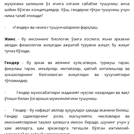
муҳокама қилишни ўз ичига олгани сабабли тушуниш анча
қийин бўлган концепциядир. Хўш, гендерни тўғри тушуниш учун
нима талаб этилади?
· «Гендер» ва «жинс» тушунчаларини фарқлаш.
Жинс
- бу инсоннинг биологик ўзига хослиги, яъни эркакни
аёлдан физиологик жиҳатдан ажратиб турувчи жиҳат; бу жиҳат
туғма бўлади.
Гендер
- бу эркак ва аёлнинг хулқ-атвори, турмуш тарзи,
фикрлаш тарзи, меъёрлар, имтиёзлар, ҳаётий интилишлар ва
ҳоказоларнинг белгиланган жиҳатлари ва хусусиятлари
тўпламидир.
· Гендер муносабатлари маданият нуқтаи назаридан ва вақт
ўтиши билан ўзгариши мумкинлигини тушуниш.
· Гендер - бу нафақат аёллар ҳуқуқлари ҳақида эканини билиш.
Гендер одамларнинг роли, масъулияти, чекловлари ва
имкониятларини таҳлил қилишга имкон беради, шунинг учун у
ҳам аёлларга, ҳам эркакларга тегишли бўлган ижтимоий-
иқтисодий ва сиёсий категориядир.