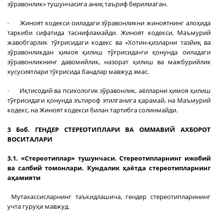
зўравонлик» тушунчасига аниқ таъриф берилмаган.
· Жиноят кодекси оиладаги зўравонликни жиноятнинг алоҳида
таркиби сифатида таснифламайди. Жиноят кодекси, Маъмурий
жавобгарлик тўғрисидаги кодекс ва «Хотин-қизларни тазйиқ ва
зўравонликдан ҳимоя қилиш тўғрисида»ги қонунда оиладаги
зўравонликнинг давомийлик, назорат қилиш ва мажбурийлик
хусусиятлари тўғрисида бандлар мавжуд эмас.
· Иқтисодий ва психологик зўравонлик, аёлларни ҳимоя қилиш
тўғрисидаги қонунда эътироф этилганига қарамай, на Маъмурий
кодекс, на Жиноят кодекси билан тартибга солинмайди.
3 Боб. ГЕНДЕР СТЕРЕОТИПЛАРИ ВА ОММАВИЙ АХБОРОТ
ВОСИТАЛАРИ
3.1. «Стереотиплар» тушунчаси. Стереотипларнинг ижобий
ва салбий томонлари. Кундалик ҳаётда стереотипларнинг
аҳамияти
Мутахассисларнинг таъкидлашича, гендер стереотипларининг
учта гуруҳи мавжуд.