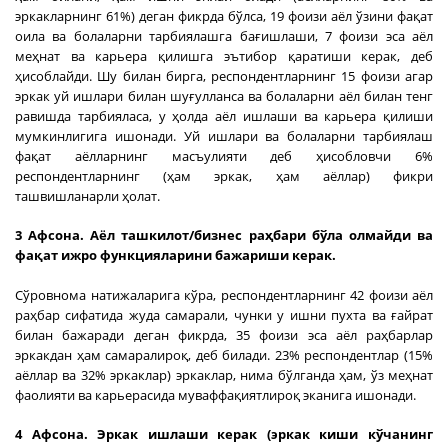
эркакларнинг 61%) деган фикрда бўлса, 19 фоизи аёл ўзини фақат
оила ва болаларни тарбиялашга бағишлаши, 7 фоизи эса аёл
меҳнат ва карьера қилишга эътибор қаратиши керак, деб
ҳисоблайди. Шу билан бирга, респондентларнинг 15 фоизи агар
эркак уй ишлари билан шуғулланса ва болаларни аёл билан тенг
равишда тарбияласа, у ҳолда аёл ишлаши ва карьера қилиши
мумкинлигига ишонади. Уй ишлари ва болаларни тарбиялаш
фақат аёлларнинг масъулияти деб ҳисобловчи 6%
респондентларнинг (ҳам эркак, ҳам аёллар) фикри
ташвишланарли ҳолат.
3 Афсона. Аёл ташкилот/бизнес раҳбари бўла олмайди ва
фақат ижро функцияларини бажариши керак.
Сўровнома натижаларига кўра, респондентларнинг 42 фоизи аёл
раҳбар сифатида жуда самарали, чунки у ишни пухта ва ғайрат
билан бажаради деган фикрда, 35 фоизи эса аёл раҳбарлар
эркакдан ҳам самаралироқ, деб билади. 23% респондентлар (15%
аёллар ва 32% эркаклар) эркаклар, нима бўлганда ҳам, ўз меҳнат
фаолияти ва карьерасида муваффақиятлироқ эканига ишонади.
4 Афсона. Эркак ишлаши керак (эркак киши кўчанинг