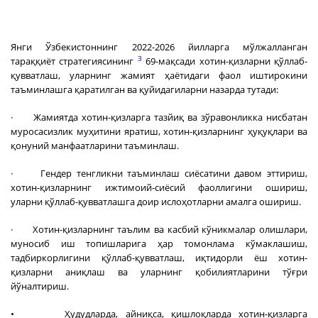
Янги Ўзбекистоннинг 2022-2026 йилларга мўлжалланган
3
тараққиёт стратегиясининг
69-мақсади хотин-қизларни қўллаб-
қувватлаш, уларнинг жамият ҳаётидаги фаол иштирокини
таъминлашга қаратилган ва қуйидагиларни назарда тутади:
· Жамиятда хотин-қизларга тазйиқ ва зўравонликка нисбатан
муросасизлик муҳитини яратиш, хотин-қизларнинг ҳуқуқлари ва
қонуний манфаатларини таъминлаш.
· Гендер тенгликни таъминлаш сиёсатини давом эттириш,
хотин-қизларнинг ижтимоий-сиёсий фаоллигини ошириш,
уларни қўллаб-қувватлашга доир ислоҳотларни амалга ошириш.
· Хотин-қизларнинг таълим ва касбий кўникмалар олишлари,
муносиб иш топишларига ҳар томонлама кўмаклашиш,
тадбиркорлигини қўллаб-қувватлаш, иқтидорли ёш хотин-
қизларни аниқлаш ва уларнинг қобилиятларини тўғри
йўналтириш.
• Ҳудудларда, айниқса, қишлоқларда хотин-қизларга