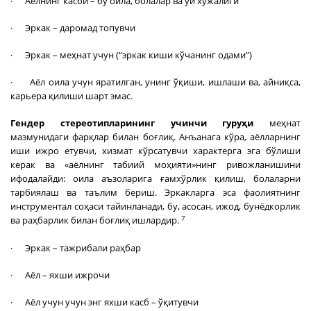
· Аёлнинг касби – бу оила, болалар ва уй хўжалиги
· Эркак – даромад топувчи
· Эркак – меҳнат учун (“эркак киши кўчанинг одами”)
· Аёл оила учун яратилган, унинг ўқиши, ишлаши ва, айниқса,
карьера қилиши шарт эмас.
Гендер стереотипларининг учинчи гуруҳи
меҳнат
мазмунидаги фарқлар билан боғлиқ. Анъанага кўра, аёлларнинг
иши ижро етувчи, хизмат кўрсатувчи характерга эга бўлиши
керак ва «аёлнинг табиий моҳияти»нинг ривожланишини
ифодалайди: оила аъзоларига ғамхўрлик қилиш, болаларни
тарбиялаш ва таълим бериш. Эркакларга эса фаолиятнинг
инструментал соҳаси тайинланади, бу, асосан, ижод, бунёдкорлик
7
ва раҳбарлик билан боғлиқ ишлардир.
· Эркак – тажрибали раҳбар
· Аёл – яхши ижрочи
· Аёл учун учун энг яхши касб – ўқитувчи