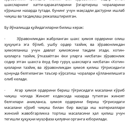
шахсларнинг хатти-ҳаракатларини ўзгартириш чораларини
кўришни назарда тутади, бунинг учун мақсадли дастурни ишлаб
чиқиш ва тасдиқлаш режалаштирилган.
Бу йўналишда қуйидагиларни билиш керак:
· Зўравонликдан жабрланган шахс ҳимоя ордерини олиш
ҳуқуқига эга бўлиб, ушбу ордер тазйиқ ва зўравонликдан
ҳимояланиш учун давлат ҳимоясини тақдим этади, хотин-
қизларга тазйиқ ўтказаётган ёки уларга нисбатан зўравонлик
содир этган шахсга ёхуд бир гуруҳ шахсларга нисбатан «Хотин-
қизларни тазйиқ ва зўравонликдан ҳимоя қилиш тўғрисида»ги
қонунда белгиланган таъсир кўрсатиш чоралари қўлланилишига
олиб келади.
· Агар ҳимоя ордерини бериш тўғрисидаги масалани кўриб
чиқиш чоғида Жиноят кодексида назарда тутилган жиноят
белгилари аниқланса, ҳимоя ордерини бериш тўғрисидаги
масалани кўриб чиқиш билан бир вақтда иш материаллари
жиноий жавобгарликка тортиш масаласини ҳал қилиш учун
тегишли ҳуқуқни муҳофаза қилувчи органга юборилади.