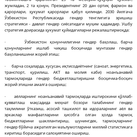
жумладан, 2 та қонун, Президентнинг 20 дан ортиқ фармон ва
қарорлари, ҳукумат қарорлари қабул қилинди. 2030 йилгача
Ўзбекистон Республикасида гендер тенглигига эришиш
стратегияси - давлат гендер сиёсатидаги муҳим қадамдир. Ушбу
стратегия доирасида ҳукумат қуйидагиларни режалаштирмоқда:
· Ўзбекистон қонунчилигини гендер баҳолаш, барча
қонунларнинг ишлаб чиқиш босқичида мунтазам гендер
баҳоланишини жорий этиш;
· барча соҳаларда, хусусан, иқтисодиётнинг (саноат, энергетика,
транспорт, қурилиш, АКТ ва молия каби) ноанъанавий
тармоқларида гендер бюджетлаштиришни босқичма-босқич
жорий этишни амалга ошириш;
· аёлларнинг ноанъанавий тармоқларда иштирокини қўллаб-
қувватлаш мақсадида меҳнат бозори талабининг гендер
таҳлилини ўтказиш, асосий ташкилот ва идораларнинг аёл ва
эркаклар манфаатларини ҳисобга олган ҳолда тармоқ
бюджетларини шакллантириш, шунингдек, тармоқларнинг
гендер бўйича ажратилган маълумотларини миллий статистикага
киритиш борасидаги салоҳиятини ошириш.