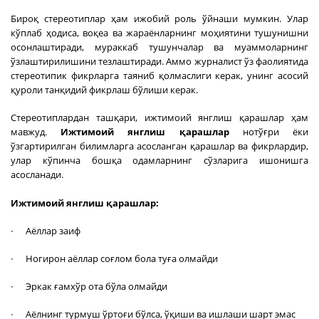
Бироқ стереотиплар ҳам ижобий роль ўйнаши мумкин. Улар
кўплаб ҳодиса, воқеа ва жараёнларнинг моҳиятини тушунишни
осонлаштиради, мураккаб тушунчалар ва муаммоларнинг
ўзлаштирилишини тезлаштиради. Аммо журналист ўз фаолиятида
стереотипик фикрларга таяниб қолмаслиги керак, унинг асосий
қуроли танқидий фикрлаш бўлиши керак.
Стереотиплардан ташқари, ижтимоий янглиш қарашлар ҳам
мавжуд.
Ижтимоий янглиш қарашлар
нотўғри ёки
ўзгартирилган билимларга асосланган қарашлар ва фикрлардир,
улар кўпинча бошқа одамларнинг сўзларига ишонишга
асосланади.
Ижтимоий янглиш қарашлар:
· Аёллар заиф
· Ногирон аёллар соғлом бола туға олмайди
· Эркак ғамхўр ота бўла олмайди
· Аёлнинг турмуш ўртоғи бўлса, ўқиши ва ишлаши шарт эмас