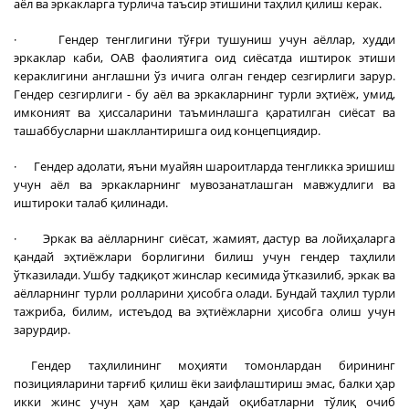
аёл ва эркакларга турлича таъсир этишини таҳлил қилиш керак.
· Гендер тенглигини тўғри тушуниш учун аёллар, худди
эркаклар каби, ОАВ фаолиятига оид сиёсатда иштирок этиши
кераклигини англашни ўз ичига олган гендер сезгирлиги зарур.
Гендер сезгирлиги - бу аёл ва эркакларнинг турли эҳтиёж, умид,
имконият ва ҳиссаларини таъминлашга қаратилган сиёсат ва
ташаббусларни шакллантиришга оид концепциядир.
· Гендер адолати, яъни муайян шароитларда тенгликка эришиш
учун аёл ва эркакларнинг мувозанатлашган мавжудлиги ва
иштироки талаб қилинади.
· Эркак ва аёлларнинг сиёсат, жамият, дастур ва лойиҳаларга
қандай эҳтиёжлари борлигини билиш учун гендер таҳлили
ўтказилади. Ушбу тадқиқот жинслар кесимида ўтказилиб, эркак ва
аёлларнинг турли ролларини ҳисобга олади. Бундай таҳлил турли
тажриба, билим, истеъдод ва эҳтиёжларни ҳисобга олиш учун
зарурдир.
Гендер таҳлилининг моҳияти томонлардан бирининг
позицияларини тарғиб қилиш ёки заифлаштириш эмас, балки ҳар
икки жинс учун ҳам ҳар қандай оқибатларни тўлиқ очиб