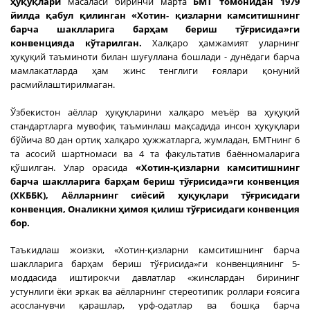
ҳуқуқлари
масаласи биринчи марта
БМТ томонидан 1979
йилда қабул қилинган «Хотин- қизларни камситишнинг
барча шаклларига барҳам бериш тўғрисида»ги
конвенцияда кўтарилган.
Халқаро ҳамжамият уларнинг
ҳуқуқий таъминоти билан шуғуллана бошлади - дунёдаги барча
мамлакатларда ҳам жинс тенглиги ғоялари қонуний
расмийлаштирилмаган.
Ўзбекистон аёллар ҳуқуқларини халқаро меъёр ва ҳуқуқий
стандартларга мувофиқ таъминлаш мақсадида инсон ҳуқуқлари
бўйича 80 дан ортиқ халқаро ҳужжатларга, жумладан, БМТнинг 6
та асосий шартномаси ва 4 та факультатив баённомаларига
қўшилган. Улар орасида
«Хотин-қизларни камситишнинг
барча шаклларига барҳам бериш тўғрисида»ги конвенция
(ХКББК), Аёлларнинг сиёсий ҳуқуқлари тўғрисидаги
конвенция, Оналикни ҳимоя қилиш тўғрисидаги конвенция
бор.
Таъкидлаш жоизки, «Хотин-қизларни камситишнинг барча
шаклларига барҳам бериш тўғрисида»ги конвенциянинг 5-
моддасида иштирокчи давлатлар «жинслардан бирининг
устунлиги ёки эркак ва аёлларнинг стереотипик роллари ғоясига
асосланувчи қарашлар, урф-одатлар ва бошқа барча