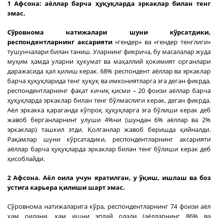
1 Афсона: аёллар барча ҳуқуқларда эркаклар билан тенг
эмас.
Сўровнома натижалари шуни кўрсатдики,
респондентларнинг аксарияти
«гендер» ва «гендер тенглиги»
тушунчалари билан таниш. Уларнинг фикрича, бу масалалар жуда
муҳим ҳамда уларни ҳукумат ва маҳаллий ҳокимият органлари
даражасида ҳал қилиш керак. 68% респондент аёллар ва эркаклар
барча ҳуқуқларида тенг ҳуқуқ ва имкониятларга эга деган фикрда,
респондентларнинг фақат кичиқ қисми – 20 фоизи аёллар барча
ҳуқуқларда эркаклар билан тенг бўлмаслиги керак, деган фикрда.
Аёл эркакка қараганда кўпроқ ҳуқуқларга эга бўлиши керак деб
жавоб берганларнинг улуши 4%ни (шундан 6% аёллар ва 2%
эркаклар) ташкил этди. Қолганлар жавоб беришда қийналди.
Рақамлар шуни кўрсатадики, респондентларнинг аксарияти
аёллар барча ҳуқуқларда эркаклар билан тенг бўлиши керак деб
ҳисоблайди.
2 Афсона. Аёл оила учун яратилган, у ўқиш, ишлаш ва боз
устига карьера қилиши шарт эмас.
Сўровнома натижаларига кўра, респондентларнинг 74 фоизи аёл
ҳам оилани, ҳам ишни эплай олади (аёлларнинг 86% ва