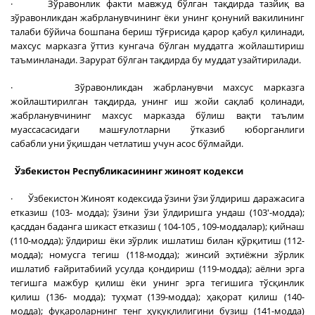
· Зўравонлик факти мавжуд бўлган тақдирда тазйиқ ва
зўравонликдан жабрланувчининг ёки унинг қонуний вакилининг
талаби бўйича бошпана бериш тўғрисида қарор қабул қилинади,
махсус марказга ўттиз кунгача бўлган муддатга жойлаштириш
таъминланади. Зарурат бўлган тақдирда бу муддат узайтирилади.
· Зўравонликдан жабрланувчи махсус марказга
жойлаштирилган тақдирда, унинг иш жойи сақлаб қолинади,
жабрланувчининг махсус марказда бўлиш вақти таълим
муассасасидаги машғулотларни ўтказиб юборганлиги
сабабли уни ўқишдан четлатиш учун асос бўлмайди.
Ўзбекистон Республикасининг жиноят кодекси
· Ўзбекистон Жиноят кодексида ўзини ўзи ўлдириш даражасига
етказиш (103- модда); ўзини ўзи ўлдиришга ундаш (103'-модда);
қасддан баданга шикаст етказиш ( 104-105 , 109-моддалар); қийнаш
(110-модда); ўлдириш ёки зўрлик ишлатиш билан қўрқитиш (112-
модда); номусга тегиш (118-модда); жинсий эҳтиёжни зўрлик
ишлатиб ғайритабиий усулда қондириш (119-модда); аёлни эрга
тегишга мажбур қилиш ёки унинг эрга тегишига тўсқинлик
қилиш (136- модда); туҳмат (139-модда); ҳақорат қилиш (140-
модда); фуқароларнинг тенг ҳуқуқлилигини бузиш (141-модда)