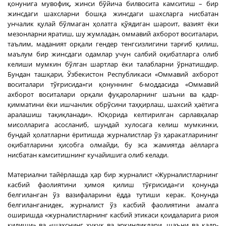
қонунига мувофиқ, жинси бўйича билвосита камситиш – бир
жинсдаги шахсларни бошқа жинсдаги шахсларга нисбатан
унчалик қулай бўлмаган ҳолатга қўядиган шароит, вазият ёки
мезонларни яратиш, шу жумладан, оммавий ахборот воситалари,
таълим, маданият орқали гендер тенгсизлигини тарғиб қилиш,
маълум бир жинсдаги одамлар учун салбий оқибатларга олиб
келиши мумкин бўлган шартлар ёки талабларни ўрнатишдир.
Бундан ташқари, Ўзбекистон Республикаси «Оммавий ахборот
воситалари тўғрисида»ги қонуннинг 6-моддасида «Оммавий
ахборот воситалари орқали фуқароларнинг шаъни ва қадр-
қимматини ёки ишчанлик обрўсини таҳқирлаш, шахсий ҳаётига
аралашиш тақиқланади». Юқорида келтирилган сарлавҳалар
мисолларига асосланиб, шундай хулосага келиш мумкинки,
бундай ҳолатларни ёритишда журналистлар ўз ҳаракатларининг
оқибатларини ҳисобга олмайди, бу эса жамиятда аёлларга
нисбатан камситишнинг кучайишига олиб келади.
Материални тайёрлашда ҳар бир журналист «Журналистларнинг
касбий фаолиятини ҳимоя қилиш тўғрисида»ги қонунда
белгиланган ўз вазифаларини ёдда тутиши керак. Қонунда
белгиланганидек, журналист ўз касбий фаолиятини амалга
оширишда «журналистларнинг касбий этикаси қоидаларига риоя
қилиши» ва «шахснинг ҳуқуқ ва эркинликлари, шаъни ва қадр-