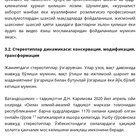
қимматини ҳурмат қилиши» лозим. Шунингдек, «журналист
ахборот манбаи ёки муаллифнинг розилигисиз профессионал
маълумотлардан шахсий мақсадларда фойдаланиши, жисмоний
шахснинг шахсий ҳаёти ҳақидаги фактларни эълон қилиши ёки
аудио ва видео ёзиш мосламаларидан фойдаланиши мумкин
эмас».
3.2. Стереотиплар динамикаси: консервация, модификация,
трансформация
Жамиятдаги стереотиплар ўзгарувчан. Улар узоқ вақт давомида
мавжуд бўлиши мумкин, вақт ўтиши ва ижтимоий шароит ва
маданиятнинг ўзгариши билан бутунлай ўзгариши ёки йўқ бўлиб
кетиши мумкин.
Ватандошимиз – тадқиқотчи Д.Н. Каримова 2020 йил апрель ойи
охирида «Оила» илмий-амалий тадқиқот маркази томонидан
республиканинг барча ҳудудларидан 1170 оилани қамраб олган
11
онлайн сўров
натижаларига ишора қилмоқда. Ушбу сўровнома
мавжуд стереотиплар Ўзбекистондаги оилалардаги ҳақиқий
ҳолатга қанчалик мос келишини аниқлаш имконини беради.