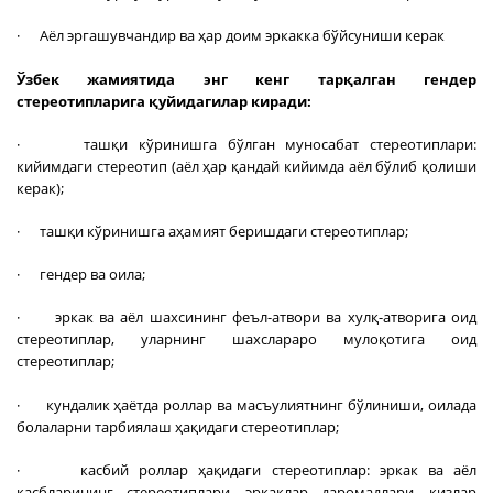
· Аёл эргашувчандир ва ҳар доим эркакка бўйсуниши керак
Ўзбек жамиятида энг кенг тарқалган гендер
стереотипларига қуйидагилар киради:
· ташқи кўринишга бўлган муносабат стереотиплари:
кийимдаги стереотип (аёл ҳар қандай кийимда аёл бўлиб қолиши
керак);
· ташқи кўринишга аҳамият беришдаги стереотиплар;
· гендер ва оила;
· эркак ва аёл шахсининг феъл-атвори ва хулқ-атворига оид
стереотиплар, уларнинг шахслараро мулоқотига оид
стереотиплар;
· кундалик ҳаётда роллар ва масъулиятнинг бўлиниши, оилада
болаларни тарбиялаш ҳақидаги стереотиплар;
· касбий роллар ҳақидаги стереотиплар: эркак ва аёл
касбларининг стереотиплари, эркаклар даромадлари, қизлар