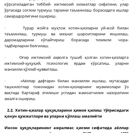
кўрсатиладиган тиббий- ижтимоий хизматлар сифатини, улар
ўртасида соғлом турмуш тарзини таъминлаш борасидаги ишлар
самарадорлигини ошириш.
· Турар жойга муҳтож хотин-қизларни уй-жой билан
таъминлаш, турмуш ва меҳнат шароитларини яхшилаш,
даромадларини кўпайтириш борасида тизимли чора-
тадбирларни белгилаш.
· Оғир ижтимоий аҳволга тушиб қолган хотин-қизларга
ижтимоий-ҳуқуқий, психологик ёрдам кўрсатиш, уларни
манзилли қўллаб-қувватлаш.
· «Аёллар дафтари» билан манзилли ишлаш, мутасадди
ташкилотлар томонидан хотин-қизларнинг муаммолари ўз
вақтида бартараф этилиши устидан жамоатчилик назоратини
амалга ошириш.
2.2. Хотин-қизлар ҳуқуқларини ҳимоя қилиш тўғрисидаги
қонун ҳужжатлари ва уларни қўллаш амалиёти
Инсон ҳуқуқларининг ажралмас қисми сифатида аёллар