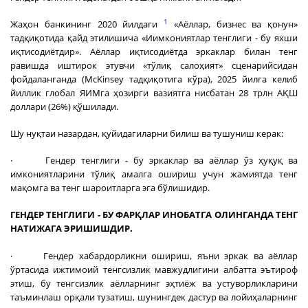
1
Жаҳон банкининг 2020 йилдаги
«Аёллар, бизнес ва қонун»
тадқиқотида қайд этилишича «Иимкониятлар тенглиги - бу яхши
иқтисодиётдир». Аёллар иқтисодиётда эркаклар билан тенг
равишда иштирок этувчи «тўлиқ салоҳият» сценарийсидан
фойдаланганда (McKinsey тадқиқотига кўра), 2025 йилга келиб
йиллик глобал ЯИМга ҳозирги вазиятга нисбатан 28 трлн АҚШ
доллари (26%) қўшилади.
Шу нуқтаи назардан, қуйидагиларни билиш ва тушуниш керак:
· Гендер тенглиги - бу эркаклар ва аёллар ўз ҳуқуқ ва
имкониятларини тўлиқ амалга ошириш учун жамиятда тенг
мақомга ва тенг шароитларга эга бўлишидир.
ГЕНДЕР ТЕНГЛИГИ - БУ ФАРҚЛАР ИНОБАТГА ОЛИНГАНДА ТЕНГ
НАТИЖАГА ЭРИШИШДИР.
· Гендер хабардорликни ошириш, яъни эркак ва аёллар
ўртасида ижтимоий тенгсизлик мавжудлигини албатта эътироф
этиш, бу тенгсизлик аёлларнинг эҳтиёж ва устуворликларини
таъминлаш орқали тузатиш, шунингдек дастур ва лойиҳаларнинг