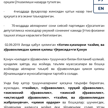
орқали ўтказилиши назарда тутилган.
EN
· 4-моддада фуқаролар жинсидан қатъи назар тенг сайлов
ҳуқуқига эга экани таъкидланган.
· 70-моддада аёлларнинг сони сиёсий партиядан кўрсатилган
депутатликка номзодлар умумий сонининг камида ўттиз фоизини
ташкил этиши кераклиги белгиланган.
02.09.2019 йилда қабул қилинган
«Хотин-қизларни тазйиқ ва
зўравонликдан ҳимоя қилиш тўғрисида»ги Қонун
Қонун «оиладаги зўравонлик» тушунчаси билан боғланиб қолмай,
кундалик ҳаётда, иш жойида, таълим муассасалари ва бошқа
жойларда аёлларни таъқиб ва зўравонликдан ҳимоя қилиш
йўналишидаги муносабатларни тартибга солади.
Унда бир қатор тушунчаларнинг қисқача таърифи берилган,
жумладан,
«тазйиқ», «зўравонлик», «руҳий зўравонлик»,
«жисмоний зўравонлик», «жинсий зўравонлик»,
«иқтисодий зўравонлик», «тазйиқ ва зўравонликдан
жабрланувчи», «ҳимоя ордери»
ва бошқалар; шунингдек,
зўравонлик қилишга мойил ёки зўравонлик содир этган