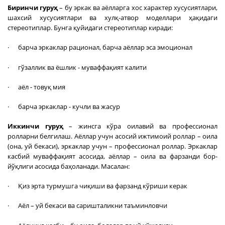
Биринчи гуруҳ
– бу эркак ва аёлларга хос характер хусусиятлари,
шахсий хусусиятлари ва хулқ-атвор моделлари ҳақидаги
стереотиплар. Бунга қуйидаги стереотиплар киради:
· барча эркаклар рационал, барча аёллар эса эмоционал
· гўзаллик ва ёшлик - муваффақият калити
· аёл - товуқ мия
· барча эркаклар - кучли ва жасур
Иккинчи гуруҳ
– жинсга кўра оилавий ва профессионал
ролларни белгилаш. Аёллар учун асосий ижтимоий роллар – оила
(она, уй бекаси), эркаклар учун – профессионал роллар. Эркаклар
касбий муваффақият асосида, аёллар – оила ва фарзанди бор-
йўқлиги асосида баҳоланади. Масалан:
· Қиз эрта турмушга чиқиши ва фарзанд кўриши керак
· Аёл – уй бекаси ва саришталикни таъминловчи