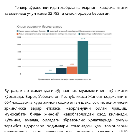
Гендер зўравонлигидан жабрланганларнинг хавфсизлигини
таъминлаш учун жами 32 783 та ҳимоя ордери берилган.
Бу рақамлар жамиятдаги зўравонлик муаммосининг кўламини
кўрсатади. Бироқ Ўзбекистон Республикаси Жиноят кодексининг
66-1-моддасига кўра жиноят содир этган шахс, соғлиқ ёки жинсий
эркинликка зарар етказса, жабрланувчи билан ярашиш
муносабати билан жиноий жавобгарликдан озод қилинади.
Кўпинча, амалда, оиладаги зўравонлик ҳолатларида, ҳуқуқ-
тартибот идоралари ходимлари томонидан ҳам томонларни
яраштириш кенг тарқалганини кузатиш мумкин. ИИВ