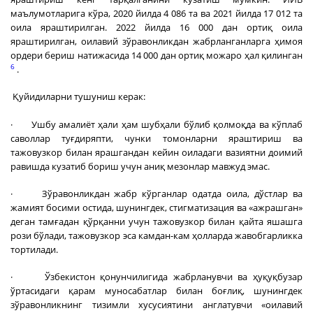
маълумотларига кўра, 2020 йилда 4 086 та ва 2021 йилда 17 012 та
оила яраштирилган. 2022 йилда 16 000 дан ортиқ оила
яраштирилган, оилавий зўравонликдан жабрланганларга ҳимоя
ордери бериш натижасида 14 000 дан ортиқ можаро ҳал қилинган
6
.
Қуйидиларни тушуниш керак:
· Ушбу амалиёт ҳали ҳам шубҳали бўлиб қолмоқда ва кўплаб
саволлар туғдиряпти, чунки томонларни яраштириш ва
тажовузкор билан ярашгандан кейин оиладаги вазиятни доимий
равишда кузатиб бориш учун аниқ мезонлар мавжуд эмас.
· Зўравонликдан жабр кўрганлар одатда оила, дўстлар ва
жамият босими остида, шунингдек, стигматизация ва «ажрашган»
деган тамғадан қўрқанни учун тажовузкор билан қайта яшашга
рози бўлади, тажовузкор эса камдан-кам ҳолларда жавобгарликка
тортилади.
· Ўзбекистон қонунчилигида жабрланувчи ва ҳуқуқбузар
ўртасидаги қарам муносабатлар билан боғлиқ, шунингдек
зўравонликнинг тизимли хусусиятини англатувчи «оилавий