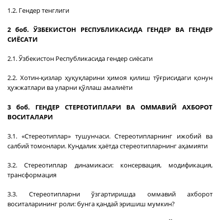
1.2. Гендер тенглиги
2 боб. ЎЗБЕКИСТОН РЕСПУБЛИКАСИДА ГЕНДЕР ВА ГЕНДЕР
СИЁСАТИ
2.1. Ўзбекистон Республикасида гендер сиёсати
2.2. Хотин-қизлар ҳуқуқларини ҳимоя қилиш тўғрисидаги қонун
ҳужжатлари ва уларни қўллаш амалиёти
3 боб. ГЕНДЕР СТЕРЕОТИПЛАРИ ВА ОММАВИЙ АХБОРОТ
ВОСИТАЛАРИ
3.1. «Стереотиплар» тушунчаси. Стереотипларнинг ижобий ва
салбий томонлари. Кундалик ҳаётда стереотипларнинг аҳамияти
3.2. Стереотиплар динамикаси: консервация, модификация,
трансформация
3.3. Стереотипларни ўзгартиришда оммавий ахборот
воситаларининг роли: бунга қандай эришиш мумкин?