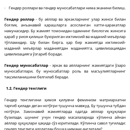
· Гендер роллари ва гендер муносабатлари нима эканини билиш.
Гендер роллар
- бу аёллар ва эркакларнинг улар жинси билан
боғлиқ анъанавий қарашларга асосланган хатти-ҳаракатлар
намунасидир. Бу жамият томонидан одамнинг биологик жинсига
қараб у риоя қилиши буюрилган ижтимоий ва маданий меъёрлар
тўпламидир. Шу билан бирга, ҳар бир жамиятда ижтимоий-
маданий меъёрлар маданиятдан маданиятга, цивилизациядан
цивилизацияга ўзгариб боради.
Гендер муносабатлар
- эркак ва аёлларнинг жамиятдаги ўзаро
муносабатлари, бу муносабатлар роль ва масъулиятларнинг
тақсимланишини белгилаб беради.
1.2. Гендер тенглиги
Гендер тенглигини ҳимоя қилувчи феминизм матриархатни
тарғиб қилади деган нотўғри тушунча мавжуд. Бу тушунча тубдан
нотўғри. Замонавий жамиятларда одатда аёллар ҳуқуқлари
бузилади, шунинг учун гендер масалаларида кўпинча айнан
аёллар ҳуқуқлари ҳақида сўз юритилади. Кўпинча савол туғилади:
гендер тенглиги адолатдан бошқа нимани англатади?