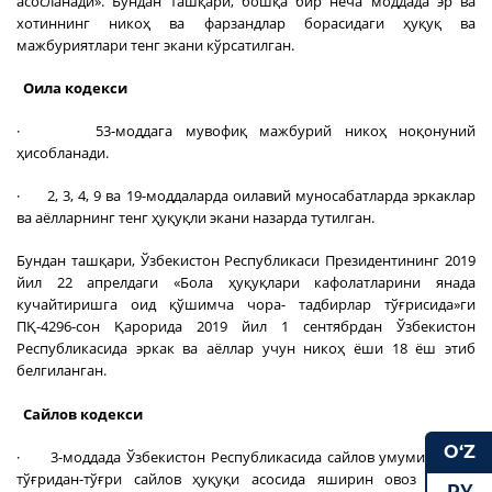
асосланади». Бундан ташқари, бошқа бир неча моддада эр ва
хотиннинг никоҳ ва фарзандлар борасидаги ҳуқуқ ва
мажбуриятлари тенг экани кўрсатилган.
Оила кодекси
· 53-моддага мувофиқ мажбурий никоҳ ноқонуний
ҳисобланади.
· 2, 3, 4, 9 ва 19-моддаларда оилавий муносабатларда эркаклар
ва аёлларнинг тенг ҳуқуқли экани назарда тутилган.
Бундан ташқари, Ўзбекистон Республикаси Президентининг 2019
йил 22 апрелдаги «Бола ҳуқуқлари кафолатларини янада
кучайтиришга оид қўшимча чора- тадбирлар тўғрисида»ги
ПҚ-4296-сон Қарорида 2019 йил 1 сентябрдан Ўзбекистон
Республикасида эркак ва аёллар учун никоҳ ёши 18 ёш этиб
белгиланган.
Сайлов кодекси
O‘Z
· 3-моддада Ўзбекистон Республикасида сайлов умумий, тенг,
тўғридан-тўғри сайлов ҳуқуқи асосида яширин овоз бериш
РУ