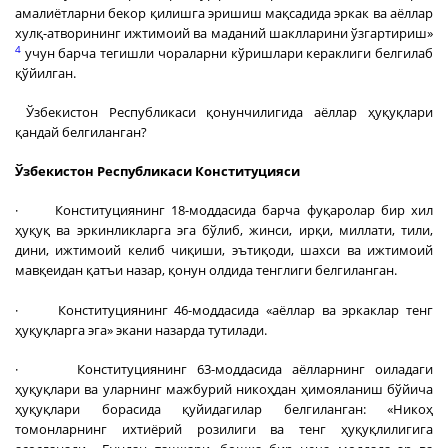
амалиётларни бекор қилишга эришиш мақсадида эркак ва аёллар
хулқ-атворининг ижтимоий ва маданий шаклларини ўзгартириш»
4
учун барча тегишли чораларни кўришлари кераклиги белгилаб
қўйилган.
Ўзбекистон Республикаси қонунчилигида аёллар ҳуқуқлари
қандай белгиланган?
Ўзбекистон Республикаси Конституцияси
· Конституциянинг 18-моддасида барча фуқаролар бир хил
ҳуқуқ ва эркинликларга эга бўлиб, жинси, ирқи, миллати, тили,
дини, ижтимоий келиб чиқиши, эътиқоди, шахси ва ижтимоий
мавқеидан қатъи назар, қонун олдида тенглиги белгиланган.
· Конституциянинг 46-моддасида «аёллар ва эркаклар тенг
ҳуқуқларга эга» экани назарда тутилади.
· Конституциянинг 63-моддасида аёлларнинг оиладаги
ҳуқуқлари ва уларнинг мажбурий никоҳдан ҳимояланиш бўйича
ҳуқуқлари борасида қуйидагилар белгиланган: «Никоҳ
томонларнинг ихтиёрий розилиги ва тенг ҳуқуқлилигига