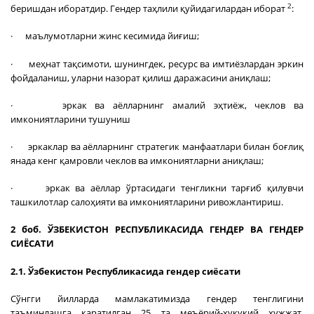
2
беришдан иборатдир. Гендер таҳлили қуйидагилардан иборат
:
· маълумотларни жинс кесимида йиғиш;
· меҳнат тақсимоти, шунингдек, ресурс ва имтиёзлардан эркин
фойдаланиш, уларни назорат қилиш даражасини аниқлаш;
· эркак ва аёлларнинг амалий эҳтиёж, чеклов ва
имкониятларини тушуниш
· эркаклар ва аёлларнинг стратегик манфаатлари билан боғлиқ
янада кенг қамровли чеклов ва имкониятларни аниқлаш;
· эркак ва аёллар ўртасидаги тенгликни тарғиб қилувчи
ташкилотлар салоҳияти ва имкониятларини ривожлантириш.
2 боб. ЎЗБЕКИСТОН РЕСПУБЛИКАСИДА ГЕНДЕР ВА ГЕНДЕР
СИЁСАТИ
2.1. Ўзбекистон Республикасида гендер сиёсати
Сўнгги йилларда мамлакатимизда гендер тенглигини
таъминлашга қаратилган 25 та меъёрий-ҳуқуқий ҳужжат,