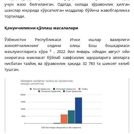
учун жазо белгиланган. Одатда, оилада зўравонлик қилган
шахслар юқорида кўрсатилган моддалар бўйича жавобгарликка
тортилади.
Қонунчиликни қўллаш масалалари
Ўзбекистон Республикаси Ички ишлар вазирлиги
жиноятчиликнинг олдини олиш Бош бошқармаси
5
маълумотларига кўра
, 2022 йил январь ойидан август ойи
охиригача мамлакат бўйлаб хавфсизлик идораларига аёлларга
нисбатан тазйиқ ва зўравонлик ҳақида 32 783 та шикоят келиб
тушган.