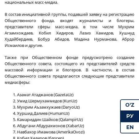
национальных масс-медиа.
В состав инициативной группы, подавшей заявку на регистрацию
Общественного фонда, входят журналисты и блогеры,
представители сферы масс-медиа, в том числе Мухрим
Агзамхождаев, Кобил Хидиров, Лазиз Хамидов, Хушнуд
Худайбердиев, Бобур Абидов, Мадина Нурманова, Аброр
Исмаилов и другие.
Также при Общественном фонде предусмотрено создание
Общественного совета, состоящего из представителей средств
массовой информации и блогеров. В частности, в состав
Общественного совета предлагаются следующие представители
медиасферы:
Азамат Атаджанов (GazetaUz)
Умид Шермухаммедов (KunUz)
O‘Z
Мухрим Аъзамхужаев (DaryoUz)
Хуршид Далиев (HumanUz)
РУ
Камариддин Шайхов (QalampirUz)
Абдугани Абдурахмонов (XabarUz)
EN
Навбахор Имамова (AmerikaOvozi)
Кобил Хидиров (блогер)