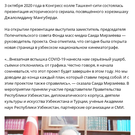
3 октября 2020 года в Конгресс-холле Ташкент-сити состоялась
презентация исторического сериала, посвящённого хорезмшаху
Джалолиддину Мангуберди.
На открытии презентации выступила заместитель председателя
Попечительского совета Фонда масс-медиа Саида Мирзиёева —
руководитель проекта. Она отметила, что сегодня была открыта
новая страница в узбекском национальном кинематографе.
«…Внезапная вспышка COVID-19 нанесла нам серьёзный ущерб,
съёмки отклонились от графика. Честно говоря, я начала
сомневаться, что этот проект будет завершён в этом году. Но мы
доводим до конца каждый план, который ставим перед собой. И с
этим проектом также справились», — сказала Саида Мирзиёева. В
мероприятии приняли участие представители Правительства
Республики Узбекистан, дипломатического корпуса, деятели
культуры и искусства Узбекистана и Турции, учёные Академии
наук Республики Узбекистан, партнёрские организации и СМИ.