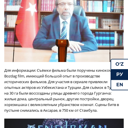
O‘Z
Для информации: Съёмки фильма были поручены кинокомпании
РУ
Bozdag film, имеющей большой опыт в производстве
исторических фильмов. Для участия в сериале привлекли
EN
опытных актёров из Узбекистана и Турции. Для съёмок в Турции
на 30 га были воссозданы улицы древнего города Гурганча:
жилые дома, центральный рынок, другие постройки, дворец
хорезмшаха с великолепным убранством комнат. Сцены битв в
пустыне снимались в Аксарае, в 750 км от Стамбула.