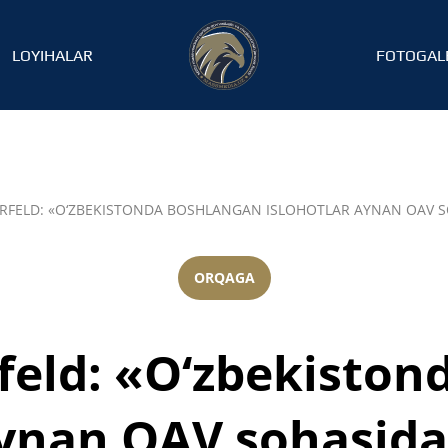
LOYIHALAR
FOTOGAL
RFELD: «O‘ZBEKISTONDA BOSHLANGAN ISLOHOTLAR AYNAN OAV SO
ORQAGA
feld: «O‘zbekiston
aynan OAV sohasida