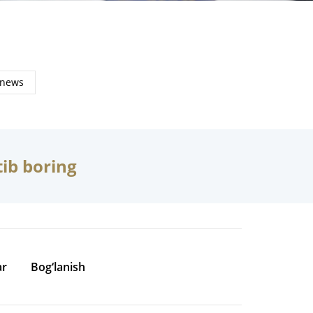
ib boring
ar
Bog‘lanish