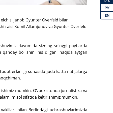
O‘Z
РУ
EN
lchisi janob Gyunter Overfeld bilan
ashi raisi Komil Allamjonov va Gyunter Overfeld
shuvimiz davomida sizning so‘nggi paytlarda
 qanday bo‘lishini his qilgani haqida aytgan
buot erkinligi sohasida juda katta natijalarga
tmoqchiman.
‘rishimiz mumkin. O‘zbekistonda jurnalistika va
larni misol sifatida keltirishimiz mumkin.
vakillari bilan Berlindagi uchrashuvlarimizda