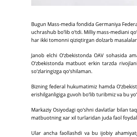
Bugun Mass-media fondida Germaniya Federati
uchrashub bo‘lib o‘tdi. Milliy mass-mediani qo
har ikki tomonni qiziqtirgan dolzarb masalala
Janob elchi O‘zbekistonda OAV sohasida ama
O‘zbekistonda matbuot erkin tarzda rivojlan
so‘zlaringizga qo‘shilaman.
Bizning federal hukumatimiz hamda O‘zbekiston
erishilganligiga guvoh bo‘lib turibmiz va bu
Markaziy Osiyodagi qo‘shni davlatlar bilan taq
matbuotning xar xil turlaridan juda faol foyda
Ular ancha faollashdi va bu ijobiy ahamiyatg