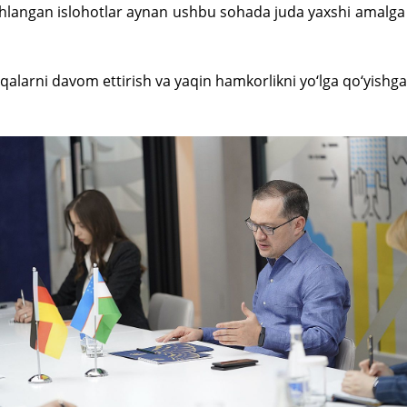
angan islohotlar aynan ushbu sohada juda yaxshi amalga o
qalarni davom ettirish va yaqin hamkorlikni yo‘lga qo‘yishga 