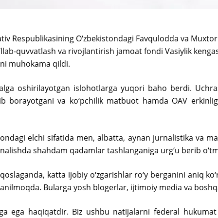
v Respublikasining O‘zbekistondagi Favqulodda va Muxtor e
‘llab-quvvatlash va rivojlantirish jamoat fondi Vasiylik keng
rni muhokama qildi.
lga oshirilayotgan islohotlarga yuqori baho berdi. Uchra
ib borayotgani va ko‘pchilik matbuot hamda OAV erkinligi
dagi elchi sifatida men, albatta, aynan jurnalistika va mat
 yo‘nalishda shahdam qadamlar tashlanganiga urg‘u berib o‘
qoslaganda, katta ijobiy o‘zgarishlar ro‘y berganini aniq ko
lanilmoqda. Bularga yosh blogerlar, ijtimoiy media va boshqa
a ega haqiqatdir. Biz ushbu natijalarni federal hukumat 