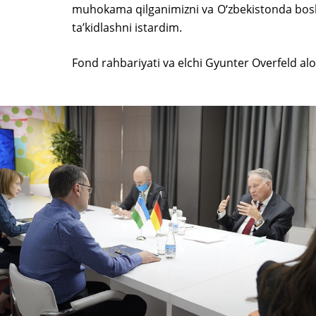
muhokama qilganimizni va O‘zbekistonda boshl
taʼkidlashni istardim.
Fond rahbariyati va elchi Gyunter Overfeld alo