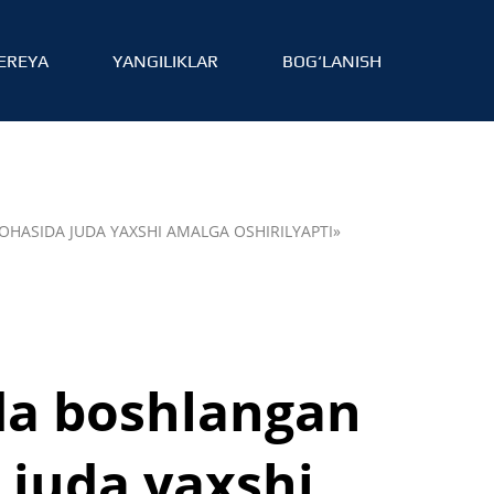
EREYA
YANGILIKLAR
BOG‘LANISH
HASIDA JUDA YAXSHI AMALGA OSHIRILYAPTI»
da boshlangan
 juda yaxshi