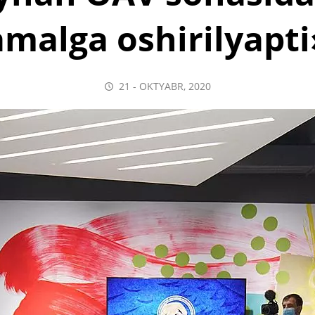
amalga oshirilyapti
21 - OKTYABR, 2020