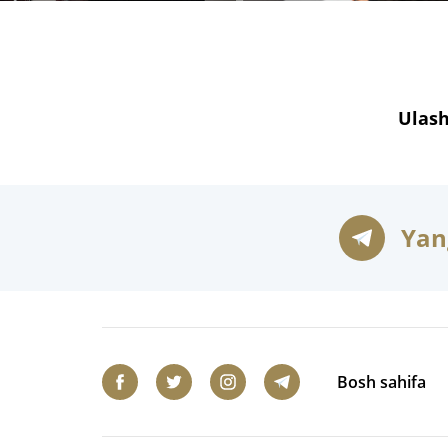
Ulash
Yan
Bosh sahifa