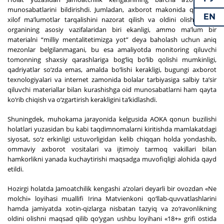
munosabatlarini bildirishdi. Jumladan, axborot makonida qonunga
EN
xilof ma’lumotlar tarqalishini nazorat qilish va oldini olish davlat
organining asosiy vazifalaridan biri ekanligi, ammo ma’lum bir
materialni “milliy mentalitetimizga yot” deya baholash uchun aniq
mezonlar belgilanmagani, bu esa amaliyotda monitoring qiluvchi
tomonning shaxsiy qarashlariga bog‘liq bo‘lib qolishi mumkinligi,
qadriyatlar so‘zda emas, amalda bo‘lishi kerakligi, bugungi axborot
texnologiyalari va internet zamonida bolalar tarbiyasiga salbiy ta’sir
qiluvchi materiallar bilan kurashishga oid munosabatlarni ham qayta
ko‘rib chiqish va o‘zgartirish kerakligini ta’kidlashdi.
Shuningdek, muhokama jarayonida kelgusida AOKA qonun buzilishi
holatlari yuzasidan bu kabi taqdimnomalarni kiritishda mamlakatdagi
siyosat, so‘z erkinligi ustuvorligidan kelib chiqqan holda yondashib,
ommaviy axborot vositalari va ijtimoiy tarmoq vakillari bilan
hamkorlikni yanada kuchaytirishi maqsadga muvofiqligi alohida qayd
etildi.
Hozirgi holatda Jamoatchilik kengashi a’zolari deyarli bir ovozdan «Ne
molchi» loyihasi muallifi Irina Matvienkoni qo‘llab-quvvatlashlarini
hamda jamiyatda xotin-qizlarga nisbatan tazyiq va zo‘ravonlikning
oldini olishni maqsad qilib qo‘ygan ushbu loyihani «18+» grifi ostida