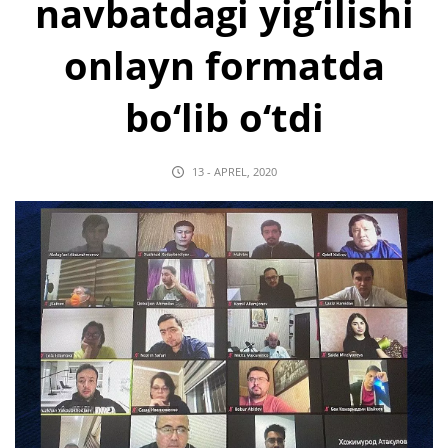
navbatdagi yig‘ilishi
onlayn formatda
bo‘lib o‘tdi
13 - APREL, 2020