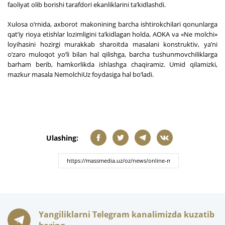
faoliyat olib borishi tarafdori ekanliklarini ta’kidlashdi.
Xulosa o‘rnida, axborot makonining barcha ishtirokchilari qonunlarga
qat’iy rioya etishlar lozimligini ta’kidlagan holda, AOKA va «Ne molchi»
loyihasini hozirgi murakkab sharoitda masalani konstruktiv, ya’ni
o‘zaro muloqot yo‘li bilan hal qilishga, barcha tushunmovchiliklarga
barham berib, hamkorlikda ishlashga chaqiramiz. Umid qilamizki,
mazkur masala NemolchiUz foydasiga hal bo‘ladi.
Ulashing:
Yangiliklarni Telegram kanalimizda kuzatib