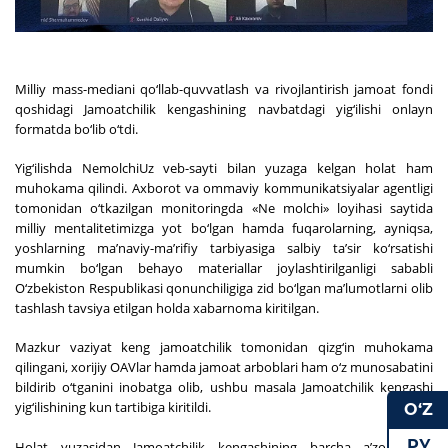
Milliy mass-mediani qo‘llab-quvvatlash va rivojlantirish jamoat fondi
qoshidagi Jamoatchilik kengashining navbatdagi yig‘ilishi onlayn
formatda bo‘lib o‘tdi.
Yig‘ilishda NemolchiUz veb-sayti bilan yuzaga kelgan holat ham
muhokama qilindi. Axborot va ommaviy kommunikatsiyalar agentligi
tomonidan o‘tkazilgan monitoringda «Ne molchi» loyihasi saytida
milliy mentalitetimizga yot bo‘lgan hamda fuqarolarning, ayniqsa,
yoshlarning ma’naviy-ma’rifiy tarbiyasiga salbiy ta’sir ko‘rsatishi
mumkin bo‘lgan behayo materiallar joylashtirilganligi sababli
O‘zbekiston Respublikasi qonunchiligiga zid bo‘lgan ma’lumotlarni olib
tashlash tavsiya etilgan holda xabarnoma kiritilgan.
Mazkur vaziyat keng jamoatchilik tomonidan qizg‘in muhokama
qilingani, xorijiy OAVlar hamda jamoat arboblari ham o‘z munosabatini
bildirib o‘tganini inobatga olib, ushbu masala Jamoatchilik kengashi
yig‘ilishining kun tartibiga kiritildi.
O‘Z
РУ
Holat yuzasidan Jamoatchilik kengashining barcha a’zolari o‘z