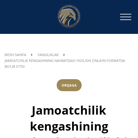
BOSH SAHIFA
YANGILIKLAR
JAMOATCHILIK KENGASHINING NAVBATDAGI YIG‘ILISHI ONLAYN FORMATDA
BO‘LIB O‘TDI
ORQAGA
Jamoatchilik
kengashining