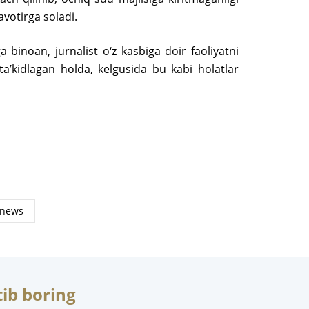
avotirga soladi.
a binoan, jurnalist o‘z kasbiga doir faoliyatni
ta’kidlagan holda, kelgusida bu kabi holatlar
ib boring