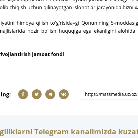
olib chiqish uchun qilinayotgan islohotlar jarayonida bizni x
liyatini himoya qilish to‘g‘risida»gi Qonunining 5-moddasig
jlislarida hozir bo‘lish huquqiga ega ekanligini alohida 
ivojlantirish jamoat fondi
ing:
giliklarni Telegram kanalimizda kuzat