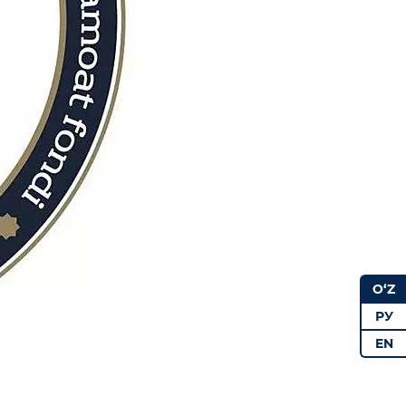
O‘Z
РУ
EN