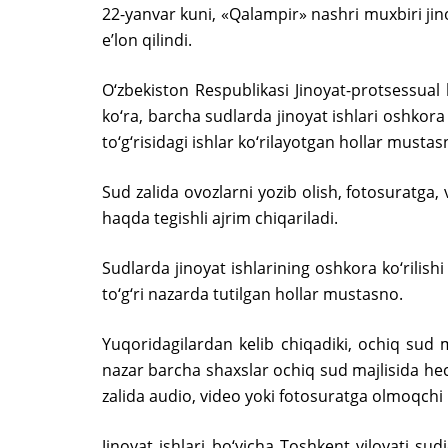
22-yanvar kuni, «Qalampir» nashri muxbiri jino
e’lon qilindi.
O‘zbekiston Respublikasi Jinoyat-protsessual
ko‘ra, barcha sudlarda jinoyat ishlari oshkora 
to‘g‘risidagi ishlar ko‘rilayotgan hollar mustas
Sud zalida ovozlarni yozib olish, fotosuratga, 
haqda tegishli ajrim chiqariladi.
Sudlarda jinoyat ishlarining oshkora ko‘rilish
to‘g‘ri nazarda tutilgan hollar mustasno.
Yuqoridagilardan kelib chiqadiki, ochiq sud 
nazar barcha shaxslar ochiq sud majlisida hech 
zalida audio, video yoki fotosuratga olmoqchi bo
Jinoyat ishlari bo‘yicha Toshkent viloyati sud