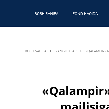
BOSH SAHIFA
FOND HAQIDA
BOSH SAHIFA
YANGILIKLAR
«QALAMPIR» N
«Qalampir»
majlisig