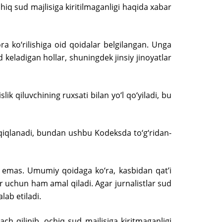
hiq sud majlisiga kiritilmaganligi haqida xabar
a ko‘rilishiga oid qoidalar belgilangan. Unga
d keladigan hollar, shuningdek jinsiy jinoyatlar
ik qiluvchining ruxsati bilan yo‘l qo‘yiladi, bu
 taqiqlanadi, bundan ushbu Kodeksda to‘g‘ridan-
rt emas. Umumiy qoidaga ko‘ra, kasbidan qat’i
lar uchun ham amal qiladi. Agar jurnalistlar sud
lab etiladi.
ach qilinib, ochiq sud majlisiga kiritmaganligi