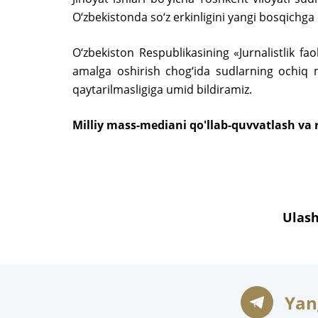
O‘zbekistonda so‘z erkinligini yangi bosqichga 
O‘zbekiston Respublikasining «Jurnalistlik fao
amalga oshirish chog‘ida sudlarning ochiq ma
qaytarilmasligiga umid bildiramiz.
Milliy mass-mediani qo'llab-quvvatlash va r
Ulash
Yan