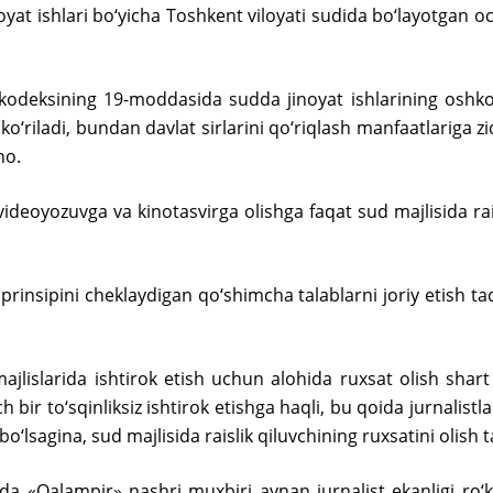
yat ishlari bo‘yicha Toshkent viloyati sudida bo‘layotgan oc
 kodeksining 19-moddasida sudda jinoyat ishlarining oshkor
ko‘riladi, bundan davlat sirlarini qo‘riqlash manfaatlariga zi
no.
videoyozuvga va kinotasvirga olishga faqat sud majlisida raisl
i prinsipini cheklaydigan qo‘shimcha talablarni joriy etish
majlislarida ishtirok etish uchun alohida ruxsat olish sha
bir to‘sqinliksiz ishtirok etishga haqli, bu qoida jurnalist
‘lsagina, sud majlisida raislik qiluvchining ruxsatini olish ta
ida «Qalampir» nashri muxbiri aynan jurnalist ekanligi ro‘k