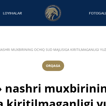
LOYIHALAR
FOTOGAL
ASHRI MUXBIRINING OCHIQ SUD MAJLISIGA KIRITILMAGANLIGI YU
ORQAGA
 nashri muxbirinin
a kiritilmaganligi 