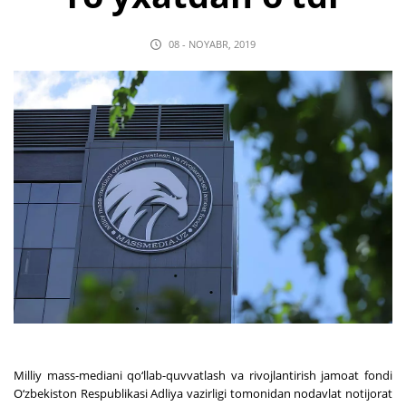
08 - NOYABR, 2019
Milliy mass-mediani qo‘llab-quvvatlash va rivojlantirish jamoat fondi
O‘zbekiston Respublikasi Adliya vazirligi tomonidan nodavlat notijorat