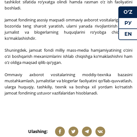
tashkilot sifatida ro‘yxatga olindi hamda rasman o‘z ish faoliyatini
boshladi.
O‘Z
Jamoat fondining asosiy maqsadi ommaviy axborot vositalariga media
РУ
bozorida teng sharoit yaratish, ularni yanada rivojlantirish hamda
jurnalist va blogerlarning huquqlarini ro‘yobga chiqarishga
EN
ko‘maklashishdir.
Shuningdek, jamoat fondi milliy mass-media hamjamiyatining o‘zini
o‘zi boshqarish mexanizmlarini ishlab chiqishga ko‘maklashishni ham
o‘z oldiga maqsad qilib qo‘ygan.
Ommaviy axborot vositalarining moddiy-texnika bazasini
mustahkamlash, jurnalistlar va blogerlar faoliyatini qo‘llab-quvvatlash,
ularga huquqiy, tashkiliy, texnik va boshqa xil yordam ko‘rsatish
jamoat fondining ustuvor vazifalaridan hisoblanadi.
Ulashing: