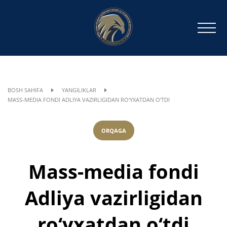
BOSH SAHIFA
YANGILIKLAR
MASS-MEDIA FONDI ADLIYA VAZIRLIGIDAN RO‘YXATDAN O‘TDI
ORQAGA
Mass-media fondi
Adliya vazirligidan
ro‘yxatdan o‘tdi