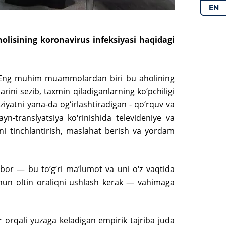
EN
holisining koronavirus infeksiyasi haqidagi
. Eng muhim muammolardan biri bu aholining
arini sezib, taxmin qiladiganlarning ko‘pchiligi
iyatni yana-da og‘irlashtiradigan - qo‘rquv va
n-translyatsiya ko‘rinishida televideniye va
ni tinchlantirish, maslahat berish va yordam
or — bu to‘g‘ri maʼlumot va uni o‘z vaqtida
chun oltin oraliqni ushlash kerak — vahimaga
 orqali yuzaga keladigan empirik tajriba juda