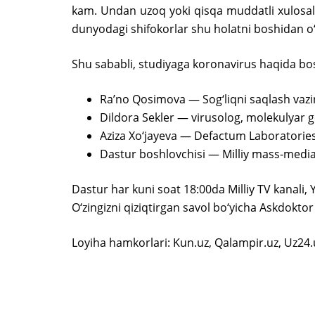
kam. Undan uzoq yoki qisqa muddatli xulosalar
dunyodagi shifokorlar shu holatni boshidan 
Shu sababli, studiyaga koronavirus haqida bosh
Raʼno Qosimova — Sog‘liqni saqlash vazirl
Dildora Sekler — virusolog, molekulyar g
Aziza Xo‘jayeva — Defactum Laboratories t
Dastur boshlovchisi — Milliy mass-mediani
Dastur har kuni soat 18:00da Milliy TV kanali,
O‘zingizni qiziqtirgan savol bo‘yicha Askdoktor
Loyiha hamkorlari: Kun.uz, Qalampir.uz, Uz24.