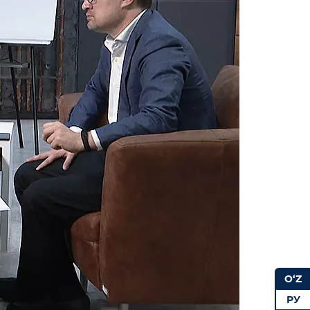
O‘Z
РУ