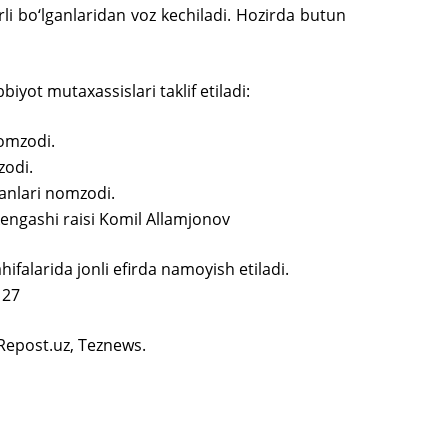
li bo‘lganlaridan voz kechiladi. Hozirda butun
yot mutaxassislari taklif etiladi:
nomzodi.
zodi.
fanlari nomzodi.
kengashi raisi Komil Allamjonov
falarida jonli efirda namoyish etiladi.
 27
 Repost.uz, Teznews.