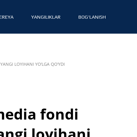
EREYA
YANGILIKLAR
BOG‘LANISH
YANGI LOYIHANI YO‘LGA QO‘YDI
media fondi
ngi loyihani