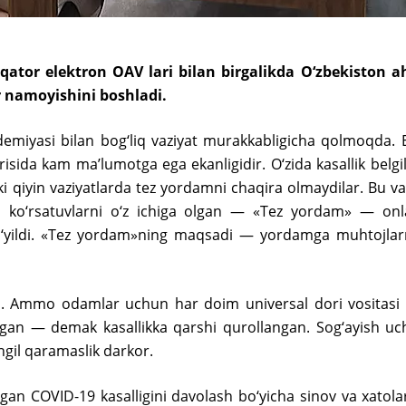
 qator elektron OAV lari bilan birgalikda O‘zbekiston a
r namoyishini boshladi.
emiyasi bilan bog‘liq vaziyat murakkabligicha qolmoqda
isida kam maʼlumotga ega ekanligidir. O‘zida kasallik belgil
i qiyin vaziyatlarda tez yordamni chaqira olmaydilar. Bu vaz
 ko‘rsatuvlarni o‘z ichiga olgan — «Tez yordam» — onlay
 qo‘yildi. «Tez yordam»ning maqsadi — yordamga muhtojlar
. Ammo odamlar uchun har doim universal dori vositasi b
ilgan — demak kasallikka qarshi qurollangan. Sog‘ayish u
engil qaramaslik darkor.
gan COVID-19 kasalligini davolash bo‘yicha sinov va xatolar