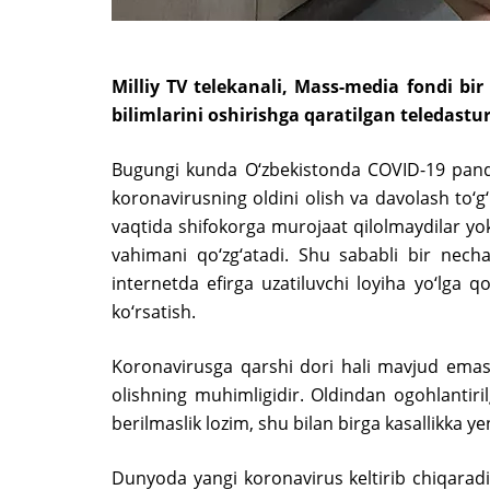
Milliy TV telekanali, Mass-media fondi bir
bilimlarini oshirishga qaratilgan teledastu
Bugungi kunda O‘zbekistonda COVID-19 pand
koronavirusning oldini olish va davolash to‘g‘r
vaqtida shifokorga murojaat qilolmaydilar yok
vahimani qo‘zg‘atadi. Shu sababli bir necha
internetda efirga uzatiluvchi loyiha yo‘lga
ko‘rsatish.
Koronavirusga qarshi dori hali mavjud emas
olishning muhimligidir. Oldindan ogohlantir
berilmaslik lozim, shu bilan birga kasallikka y
Dunyoda yangi koronavirus keltirib chiqaradi