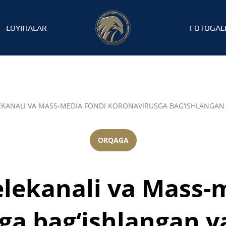
LOYIHALAR
FOTOGAL
LEKANALI VA MASS-MEDIA FONDI KORONAVIRUSGA BAG‘ISHLANGAN 
ORQAGA
telekanali va Mass-
ga bag‘ishlangan ya