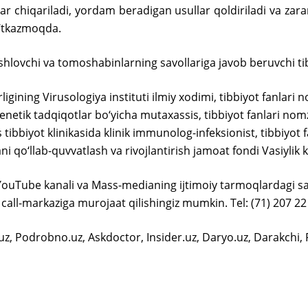
 chiqariladi, yordam beradigan usullar qoldiriladi va zarar
o‘tkazmoqda.
lovchi va tomoshabinlarning savollariga javob beruvchi tibbi
igining Virusologiya instituti ilmiy xodimi, tibbiyot fanlari 
enetik tadqiqotlar bo‘yicha mutaxassis, tibbiyot fanlari nom
ibbiyot klinikasida klinik immunolog-infeksionist, tibbiyot 
 qo‘llab-quvvatlash va rivojlantirish jamoat fondi Vasiylik 
 YouTube kanali va Mass-medianing ijtimoiy tarmoqlardagi sahi
 call-markaziga murojaat qilishingiz mumkin. Tel: (71) 207 22
uz, Podrobno.uz, Askdoctor, Insider.uz, Daryo.uz, Darakchi,