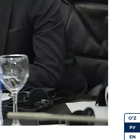
O‘Z
РУ
EN