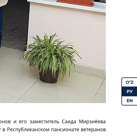
O‘Z
РУ
EN
онов и его заместитель Саида Мирзиёева
т в Республиканском пансионате ветеранов