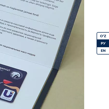
O‘Z
РУ
EN