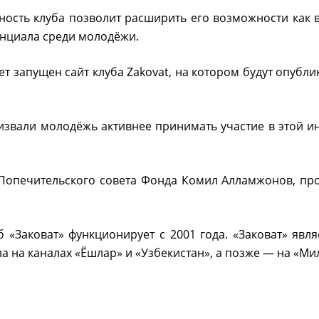
ость клуба позволит расширить его возможности как в
енциала среди молодёжи.
т запущен сайт клуба Zakovat, на котором будут опубли
вали молодёжь активнее принимать участие в этой ин
Попечительского совета Фонда Комил Алламжонов, прое
б «Заковат» функционирует с 2001 года. «Заковат» явл
ла на каналах «Ёшлар» и «Узбекистан», а позже — на «Ми