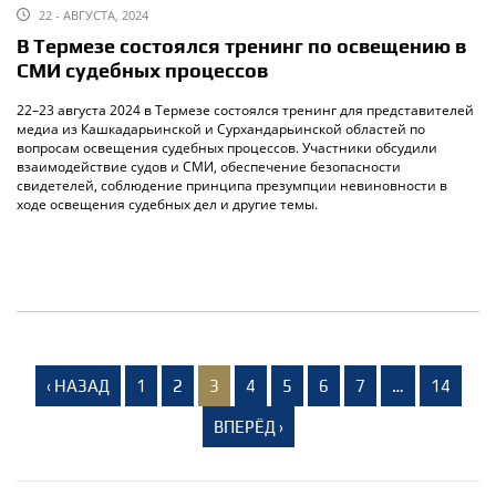
22 - АВГУСТА, 2024
В Термезе состоялся тренинг по освещению в
СМИ судебных процессов
22–23 августа 2024 в Термезе состоялся тренинг для представителей
медиа из Кашкадарьинской и Сурхандарьинской областей по
вопросам освещения судебных процессов. Участники обсудили
взаимодействие судов и СМИ, обеспечение безопасности
свидетелей, соблюдение принципа презумпции невиновности в
ходе освещения судебных дел и другие темы.
‹ НАЗАД
1
2
3
4
5
6
7
…
14
ВПЕРЁД ›