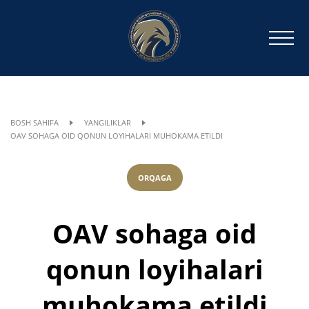
BOSH SAHIFA
YANGILIKLAR
OAV SOHAGA OID QONUN LOYIHALARI MUHOKAMA ETILDI
ORQAGA
OAV sohaga oid
qonun loyihalari
muhokama etildi