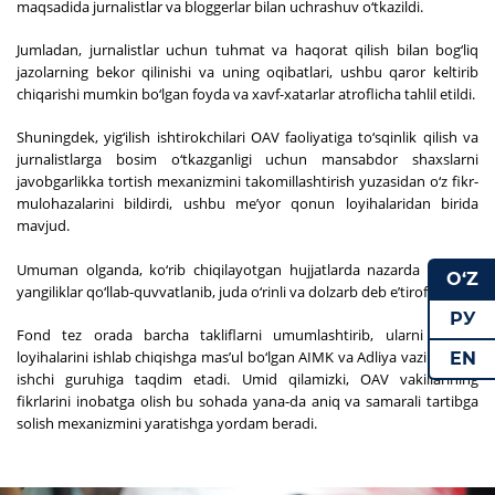
maqsadida jurnalistlar va bloggerlar bilan uchrashuv o‘tkazildi.
Jumladan, jurnalistlar uchun tuhmat va haqorat qilish bilan bog‘liq
jazolarning bekor qilinishi va uning oqibatlari, ushbu qaror keltirib
chiqarishi mumkin bo‘lgan foyda va xavf-xatarlar atroflicha tahlil etildi.
Shuningdek, yig‘ilish ishtirokchilari OAV faoliyatiga to‘sqinlik qilish va
jurnalistlarga bosim o‘tkazganligi uchun mansabdor shaxslarni
javobgarlikka tortish mexanizmini takomillashtirish yuzasidan o‘z fikr-
mulohazalarini bildirdi, ushbu meʼyor qonun loyihalaridan birida
mavjud.
Umuman olganda, ko‘rib chiqilayotgan hujjatlarda nazarda tutilgan
O‘Z
yangiliklar qo‘llab-quvvatlanib, juda o‘rinli va dolzarb deb eʼtirof yetildi.
РУ
Fond tez orada barcha takliflarni umumlashtirib, ularni qonun
loyihalarini ishlab chiqishga masʼul bo‘lgan AIMK va Adliya vazirligining
EN
ishchi guruhiga taqdim etadi. Umid qilamizki, OAV vakillarining
fikrlarini inobatga olish bu sohada yana-da aniq va samarali tartibga
solish mexanizmini yaratishga yordam beradi.