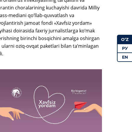
rantin choralarining kuchayishi davrida Milliy
ss-mediani qo‘llab-quvvatlash va
vojlantirish jamoat fondi «Xavfsiz yordam»
yihasi doirasida faxriy jurnalistlarga ko‘mak
rishning birinchi bosqichini amalga oshirgan
O‘Z
 ularni oziq-ovqat paketlari bilan ta’minlagan
РУ
i.
EN