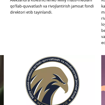
qo‘llab-quvvatlash va rivojlantirish jamoat fondi
ka
direktori etib tayinlandi.
ma
ri
lo
be
va
ed