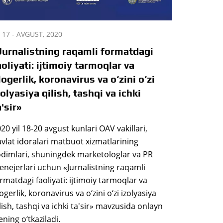
17 - AVGUST, 2020
Jurnalistning raqamli formatdagi
aoliyati: ijtimoiy tarmoqlar va
logerlik, koronavirus va o‘zini o‘zi
zolyasiya qilish, tashqi va ichki
a'sir»
20 yil 18-20 avgust kunlari OAV vakillari,
vlat idoralari matbuot xizmatlarining
dimlari, shuningdek marketologlar va PR
nejerlari uchun «Jurnalistning raqamli
rmatdagi faoliyati: ijtimoiy tarmoqlar va
ogerlik, koronavirus va o‘zini o‘zi izolyasiya
lish, tashqi va ichki ta'sir» mavzusida onlayn
ening o‘tkaziladi.