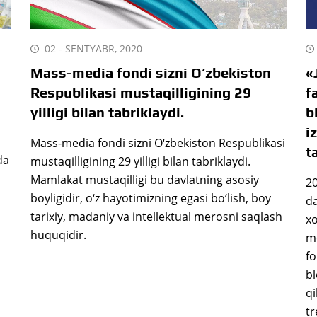
02 - SENTYABR, 2020
Mass-media fondi sizni O‘zbekiston
«
Respublikasi mustaqilligining 29
f
yilligi bilan tabriklaydi.
b
i
i
Mass-media fondi sizni O‘zbekiston Respublikasi
t
da
mustaqilligining 29 yilligi bilan tabriklaydi.
Mamlakat mustaqilligi bu davlatning asosiy
20
boyligidir, o‘z hayotimizning egasi bo‘lish, boy
da
tarixiy, madaniy va intellektual merosni saqlash
xo
huquqidir.
me
fo
bl
qi
tr