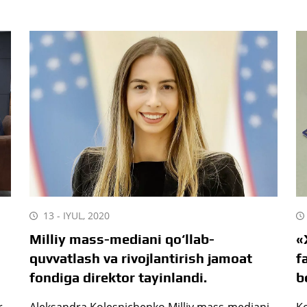
13 - IYUL, 2020
Milliy mass-mediani qo‘llab-
«
quvvatlash va rivojlantirish jamoat
f
fondiga direktor tayinlandi.
b
r
Aleksandra Kolesnichenko Milliy mass-mediani
Ko