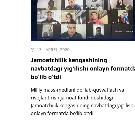
13 - APREL, 2020
Jamoatchilik kengashining
navbatdagi yig‘ilishi onlayn formatd
bo‘lib o‘tdi
Milliy mass-mediani qo‘llab-quvvatlash va
rivojlantirish jamoat fondi qoshidagi
Jamoatchilik kengashining navbatdagi yig‘ilishi
onlayn formatda bo‘lib o‘tdi.