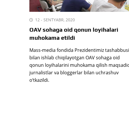
12 - SENTYABR, 2020
OAV sohaga oid qonun loyihalari
muhokama etildi
Mass-media fondida Prezidentimiz tashabbus
bilan ishlab chiqilayotgan OAV sohaga oid
qonun loyihalarini muhokama qilish maqsadi
jurnalistlar va bloggerlar bilan uchrashuv
o‘tkazildi.