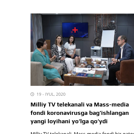
19 - IYUL, 2020
Milliy TV telekanali va Mass-media
fondi koronavirusga bag‘ishlangan
yangi loyihani yo‘lga qo‘ydi
Milliy TV telekanali, Mass-media fondi bir qato