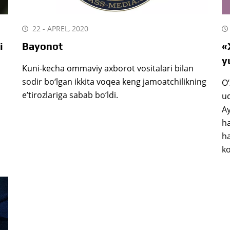
22 - APREL, 2020
i
Bayonot
«
y
Kuni-kecha ommaviy axborot vositalari bilan
sodir bo‘lgan ikkita voqea keng jamoatchilikning
O‘
e’tirozlariga sabab bo‘ldi.
uc
Ay
ha
ha
k