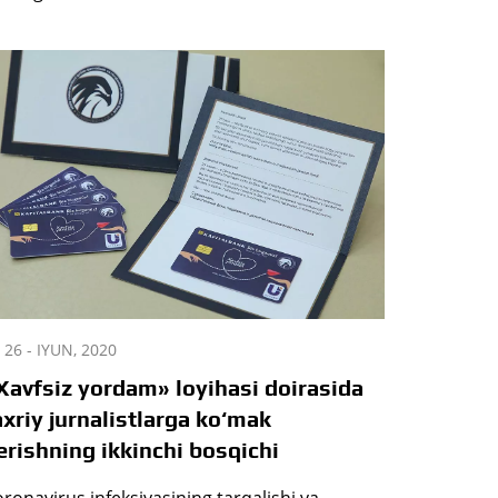
26 - IYUN, 2020
Xavfsiz yordam» loyihasi doirasida
axriy jurnalistlarga ko‘mak
erishning ikkinchi bosqichi
ronavirus infeksiyasining tarqalishi va