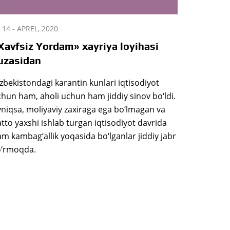
14 - APREL, 2020
Xavfsiz Yordam» xayriya loyihasi
uzasidan
zbekistondagi karantin kunlari iqtisodiyot
hun ham, aholi uchun ham jiddiy sinov bo‘ldi.
niqsa, moliyaviy zaxiraga ega bo‘lmagan va
tto yaxshi ishlab turgan iqtisodiyot davrida
m kambag‘allik yoqasida bo‘lganlar jiddiy jabr
o‘rmoqda.